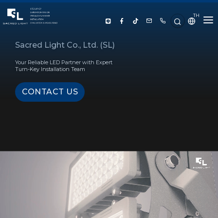
TH
HOME
Sacred Light Co., Ltd. (SL)
Your Reliable LED Partner with Expert
ABOUT US
Turn-Key Installation Team
CONTACT US
PRODUCT
SERVICE
PROJECT REFERENCE
KNOWLEDGE
CONTACT US
LUX CALCULATOR