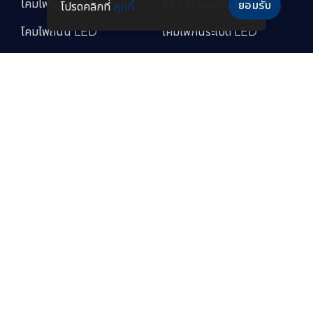
โคมไฟฟลัดไลท์ LED
โคมไฟไฮเบย์กันระเบิด
ยอมรับ
โปรดคลิกที่
คุกกี้
โคมไฟถนน LED
โคมไฟกันระเบิด LED
โคมไฟถนนโซล่าเซลล์
โคมไฟกันระเบิดแบบพกพา
โคมไฟไฮเบย์แบบฝังฝ้า โคม
โคมไฟทนความร้อนสูง
ไฟปั๊มน้ำมัน LED
โคมไฟสำหรับห้องเย็น
โคมไฟกันระเบิด LED
อุตสาหกรรมอาหาร
โคมไฟถนนกันระเบิด