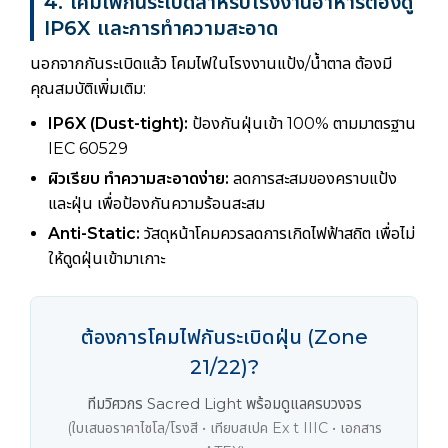
4. โคมไฟกันระเบิดสำหรับโรงงานอาหารต้องดู
IP6X และการทำความสะอาด
นอกจากกันระเบิดแล้ว โคมไฟในโรงงานแป้ง/น้ำตาล ต้องมี
คุณสมบัติเพิ่มเติม:
IP6X (Dust-tight):
ป้องกันฝุ่นเข้า 100% ตามมาตรฐาน
IEC 60529
ผิวเรียบ ทำความสะอาดง่าย:
ลดการสะสมของคราบแป้ง
และฝุ่น เพื่อป้องกันความร้อนสะสม
Anti-Static:
วัสดุหน้าโคมควรลดการเกิดไฟฟ้าสถิต เพื่อไม่
ให้ดูดฝุ่นเข้ามาเกาะ
ต้องการโคมไฟกันระเบิดฝุ่น (Zone
21/22)?
ทีมวิศวกร Sacred Light พร้อมดูแลครบวงจร
(ใบเสนอราคาไซโล/โรงสี • เทียบสเปค Ex t IIIC • เอกสาร