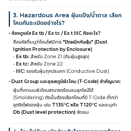
3. Hazardous Area ฝุ่นแป้ง/น้ำตาล เลือก
โคมกันระเบิดอย่างไร?
• ต้องดูรหัส Ex tb / Ex tc / Ex t IIIC คืออะไร?
คือรหัสที่ระบุว่าโคมไฟมีการ
"ปิดผนึกกันฝุ่น" (Dust
Ignition Protection by Enclosure)
-
Ex tb:
สำหรับ Zone 21 (กันฝุ่นสูงสุด)
-
Ex tc:
สำหรับ Zone 22
-
IIIC:
รองรับฝุ่นทุกประเภท (Conductive Dust)
• Dust Group และอุณหภูมิผิวโคม (T-Code) สำคัญมาก:
ฝุ่นที่เกาะบนผิวโคมสามารถร้อนจนลุกไหม้ได้
(Smoldering) ดังนั้นต้องเลือกโคมที่มี T-Code ต่ำกว่า
จุดติดไฟของฝุ่น เช่น
T135°C หรือ T120°C
และระบุค่า
Db (Dust level protection)
ชัดเจน