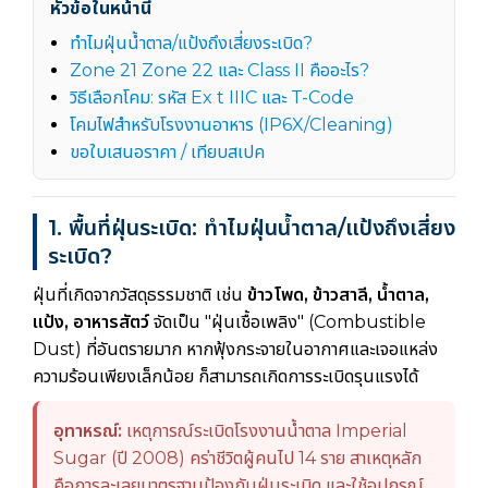
หัวข้อในหน้านี้
ทำไมฝุ่นน้ำตาล/แป้งถึงเสี่ยงระเบิด?
Zone 21 Zone 22 และ Class II คืออะไร?
วิธีเลือกโคม: รหัส Ex t IIIC และ T-Code
โคมไฟสำหรับโรงงานอาหาร (IP6X/Cleaning)
ขอใบเสนอราคา / เทียบสเปค
1. พื้นที่ฝุ่นระเบิด: ทำไมฝุ่นน้ำตาล/แป้งถึงเสี่ยง
ระเบิด?
ฝุ่นที่เกิดจากวัสดุธรรมชาติ เช่น
ข้าวโพด, ข้าวสาลี, น้ำตาล,
แป้ง, อาหารสัตว์
จัดเป็น "ฝุ่นเชื้อเพลิง" (Combustible
Dust) ที่อันตรายมาก หากฟุ้งกระจายในอากาศและเจอแหล่ง
ความร้อนเพียงเล็กน้อย ก็สามารถเกิดการระเบิดรุนแรงได้
อุทาหรณ์:
เหตุการณ์ระเบิดโรงงานน้ำตาล Imperial
Sugar (ปี 2008) คร่าชีวิตผู้คนไป 14 ราย สาเหตุหลัก
คือการละเลยมาตรฐานป้องกันฝุ่นระเบิด และใช้อุปกรณ์