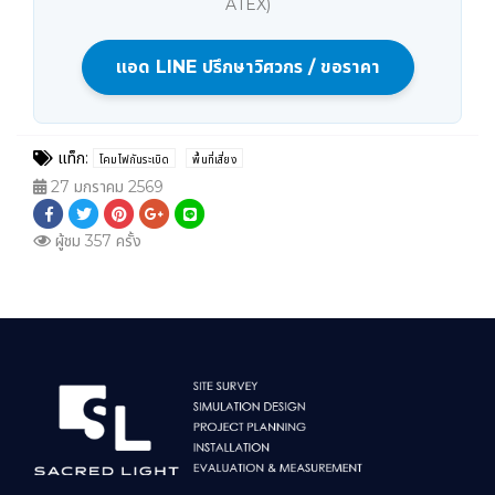
ATEX)
แอด LINE ปรึกษาวิศวกร / ขอราคา
แท็ก:
โคมไฟกันระเบิด
พื้นที่เสี่ยง
27 มกราคม 2569
ผู้ชม 357 ครั้ง