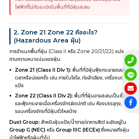
ไฟฟ้าที่ไม่กันระเบิดในพื้นที่ที่มีฝุ่นสะสม
2. Zone 21 Zone 22 คืออะไร?
(Hazardous Area ฝุ่น)
การจำแนกพื้นที่ฝุ่น (Class II หรือ Zone 20/21/22) แบ่ง
ตามความหนาแน่นของฝุ่น:
Zone 21 (Class II Div 1):
พื้นที่ที่มีฝุ่นฟุ้งกระจายตลอด
เวลาหรือบ่อยครั้ง เช่น ภายในไซโล, ท่อลำเลียง, เครื่องบด
แป้ง
Zone 22 (Class II Div 2):
พื้นที่ที่ฝุ่นอาจสะสมเป็นชั้นๆ
และฟุ้งกระจายเมื่อเครื่องจักรผิดปกติ เช่น ห้องบรรจุถุง,
รอบเครื่องจักรที่มีฝุ่นรั่วไหลบ้าง
Dust Group:
สำหรับฝุ่นแป้ง/น้ำตาล/อาหารสัตว์ จะจัดอยู่ใน
Group G (NEC)
หรือ
Group IIIC (IECEx)
ซึ่งหมายถึงฝุ่น
นำไฟฟ้าหรือฝุ่นทั่วไป