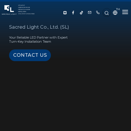
TH
HOME
Sacred Light Co., Ltd. (SL)
Your Reliable LED Partner with Expert
ABOUT US
Turn-Key Installation Team
CONTACT US
PRODUCT
SERVICE
PROJECT REFERENCE
KNOWLEDGE
CONTACT US
LUX CALCULATOR