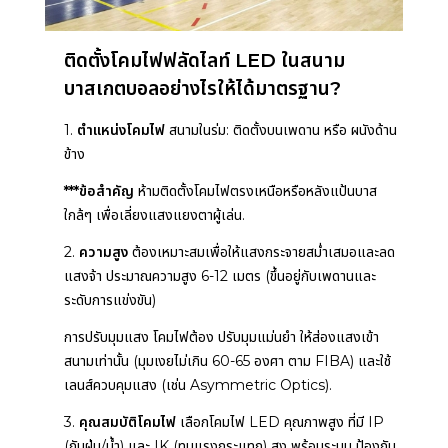
ติดตั้งโคมไฟฟลัดไลท์ LED ในสนาม
บาสเกตบอลอย่างไรให้ได้มาตรฐาน?
1.
ตำแหน่งโคมไฟ
สนามในร่ม: ติดตั้งบนเพดาน หรือ ผนังด้าน
ข้าง
***ข้อสำคัญ
ห้ามติดตั้งโคมไฟตรงเหนือหรือหลังแป้นบาส
ใกล้ๆ เพื่อเลี่ยงแสงแยงตาผู้เล่น.
2.
ความสูง
ต้องเหมาะสมเพื่อให้แสงกระจายสม่ำเสมอและลด
แสงจ้า ประมาณความสูง 6-12 เมตร (ขึ้นอยู่กับเพดานและ
ระดับการแข่งขัน)
การปรับมุมแสง
โคมไฟต้อง ปรับมุมแม่นยำ ให้ส่องแสงเข้า
สนามเท่านั้น (มุมเงยไม่เกิน 60-65 องศา ตาม FIBA) และใช้
เลนส์ควบคุมแสง (เช่น Asymmetric Optics).
3.
คุณสมบัติโคมไฟ
เลือกโคมไฟ LED คุณภาพสูง ที่มี IP
(กันฝุ่น/น้ำ) และ IK (ทนแรงกระแทก) สูง พร้อมระบบ ป้องกัน