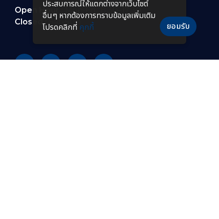
ประสบการณ์ให้แตกต่างจากเว็บไซต์
Open Hour :
Mon-Fri : 8:30–17:30
อื่นๆ หากต้องการทราบข้อมูลเพิ่มเติม
Closed :
Sat-Sun
ยอมรับ
โปรดคลิกที่
คุกกี้
PRODUCTS
หลอดไฟ LED
โคมไฟกันระเบิดแบบยาว
โคมไฟไฮเบย์ LED
โคมไฟฟลัดไลท์กันระเบิด
โคมไฟฟลัดไลท์ LED
โคมไฟไฮเบย์กันระเบิด
โคมไฟถนน LED
โคมไฟกันระเบิด LED
โคมไฟถนนโซล่าเซลล์
โคมไฟกันระเบิดแบบพกพา