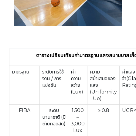
ตารางเปรียบเทียบค่ามาตรฐานแสงสนามบาสเก็
มาตรฐาน
ระดับการใช้
ค่า
ความ
ค่าแสง
งาน / การ
ความ
สม่ำเสมอของ
จ้า(
Gla
แข่งขัน
สว่าง
แสง
Ratin
(Lux)
(Uniformity
- Uo)
FIBA
ระดับ
1,500
≥ 0.8
UGR<
นานาชาติ (มี
–
ถ่ายทอดสด)
3,000
Lux