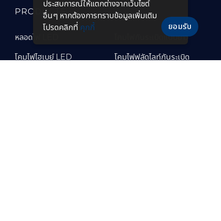
ประสบการณ์ให้แตกต่างจากเว็บไซต์
PRODUCTS
อื่นๆ หากต้องการทราบข้อมูลเพิ่มเติม
ยอมรับ
โปรดคลิกที่
คุกกี้
หลอดไฟ LED
โคมไฟกันระเบิดแบบยาว
โคมไฟไฮเบย์ LED
โคมไฟฟลัดไลท์กันระเบิด
โคมไฟฟลัดไลท์ LED
โคมไฟไฮเบย์กันระเบิด
โคมไฟถนน LED
โคมไฟกันระเบิด LED
โคมไฟถนนโซล่าเซลล์
โคมไฟกันระเบิดแบบพกพา
โคมไฟไฮเบย์แบบฝังฝ้า โคม
โคมไฟทนความร้อนสูง
ไฟปั๊มน้ำมัน LED
โคมไฟสำหรับห้องเย็น
โคมไฟกันระเบิด LED
อุตสาหกรรมอาหาร
โคมไฟถนนกันระเบิด