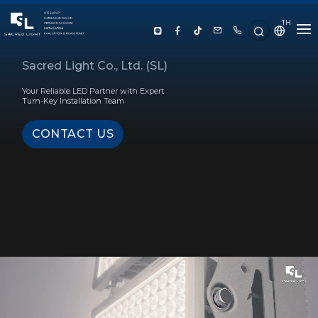
TH
HOME
Sacred Light Co., Ltd. (SL)
Your Reliable LED Partner with Expert
ABOUT US
Turn-Key Installation Team
CONTACT US
PRODUCT
SERVICE
PROJECT REFERENCE
KNOWLEDGE
CONTACT US
LUX CALCULATOR