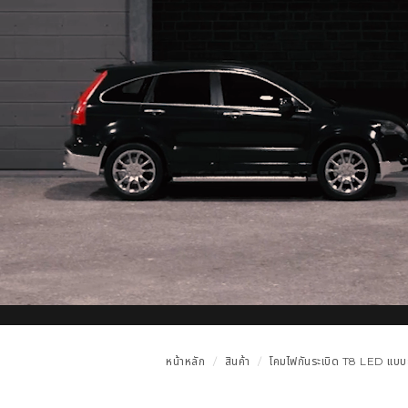
หน้าหลัก
สินค้า
โคมไฟกันระเบิด T8 LED แบบย