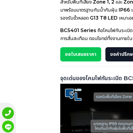
สำหรับพื้นที่เสี่ยง
Zone 1, 2
และ
Zon
มาพร้อมมาตรฐานกันน้ำกันฝุ่น
IP66
แ
รองรับขั้วหลอด
G13 T8 LED
เหมาะอย
BC5401 Series
คือโคมไฟกันระเบิ
การสั่นสะเทือน ตอบโจทย์ทั้งงานภาย
ขอใบเสนอราคา
ขอคำปรึกษา
จุดเด่นของโคมไฟกันระเบิด B