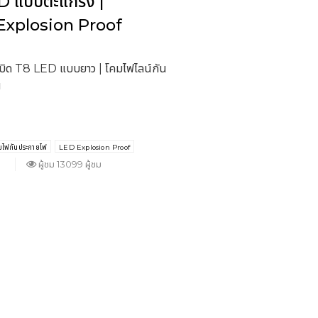
ED แบบตะแกรง |
Explosion Proof
บิด T8 LED แบบยาว | โคมไฟไลน์กัน
น
มไฟกันประกายไฟ
LED Explosion Proof
ผู้ชม 13099 ผู้ชม