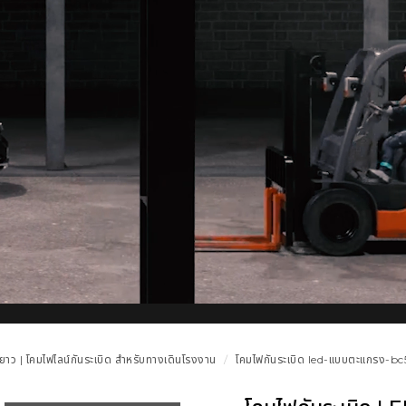
าว | โคมไฟไลน์กันระเบิด สำหรับทางเดินโรงงาน
โคมไฟกันระเบิด led-แบบตะแกรง-b