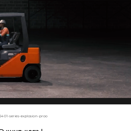
c5401-series-explosion-proo