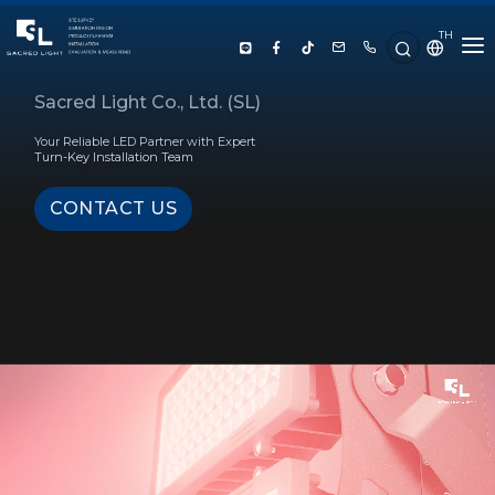
TH
HOME
Sacred Light Co., Ltd. (SL)
Your Reliable LED Partner with Expert
ABOUT US
Turn-Key Installation Team
CONTACT US
PRODUCT
SERVICE
PROJECT REFERENCE
KNOWLEDGE
CONTACT US
LUX CALCULATOR