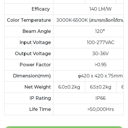
Efficacy
140 LM/W
Color Temperature
3000K-6500K (สามารถเลือกได้ตามกา
Beam Angle
120°
Input Voltage
100-277VAC
Output Voltage
30-36V
Power Factor
>0.95
Dimension(mm)
φ420 x 420 x 75mm
Net Weight
6.0±0.2kg
6.5±0.2kg
6.
IP Rating
IP66
Life Time
>50,000Hrs