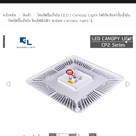
หน้าหลัก
สินค้า
โคมไฟปั๊มน้ำมัน LED | Canopy Light ไฟใต้หลังคาปั๊มน้ำมัน
โคมไฟปั๊มน้ำมัน โคมไฟฝังฝ้า-ledled-canopy-light-รุ