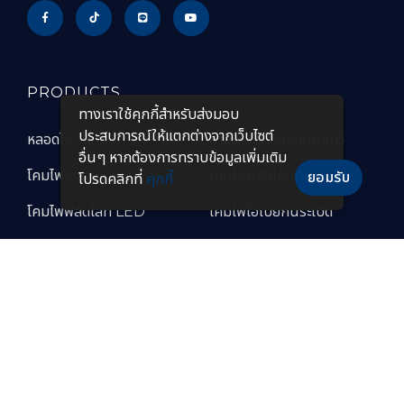
PRODUCTS
ทางเราใช้คุกกี้สําหรับส่งมอบ
ประสบการณ์ให้แตกต่างจากเว็บไซต์
หลอดไฟ LED
โคมไฟกันระเบิดแบบยาว
อื่นๆ หากต้องการทราบข้อมูลเพิ่มเติม
โคมไฟไฮเบย์ LED
โคมไฟฟลัดไลท์กันระเบิด
ยอมรับ
โปรดคลิกที่
คุกกี้
โคมไฟฟลัดไลท์ LED
โคมไฟไฮเบย์กันระเบิด
โคมไฟถนน LED
โคมไฟกันระเบิด LED
โคมไฟถนนโซล่าเซลล์
โคมไฟกันระเบิดแบบพกพา
โคมไฟไฮเบย์แบบฝังฝ้า โคม
โคมไฟทนความร้อนสูง
ไฟปั๊มน้ำมัน LED
โคมไฟสำหรับห้องเย็น
โคมไฟกันระเบิด LED
อุตสาหกรรมอาหาร