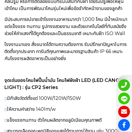
คลีนรูม หรือการติดลอยแบบที่แนบสนิทกับฝ้า โดยไม่มีรูเพื่อให้ฝุ่น
เข้าโคม เป็นการพัฒนาโคมรุ่นใหม่เพื่อข้อจำกัดหน้างานของลูกค้า
มีประสบการณ์ขายเข้าโรงงานอาหารมากว่า 1,000 โคม มีน้ำหนักเบา
แต่แข็งแรง ทนทาน รูปทรงสวยงาม และด้วยเทคโนโลยีที่ทันสมัยจึง
ช่วยให้ค่าแสงที่ได้ถูกต้องและเป็นธรรมชาติ เหมาะกับฝ้า ISO Wall
โรงงานมาเอง สั่งขนาดได้ตามความต้องการ รับปรึกษาปัญหาในการ
ติดตั้งทุกประเภท การันตีคุณภาพและมาตรฐานสินค้า IP 66 เหมาะ
กับโรงงารผลิตอาหารเป็นอย่างยิ่ง
จุดเด่นของ
โคมไฟปั๊มน้ำมัน โคมไฟฝังฝ้า LED (LED CANOPY
LIGHT) :
รุ่น CP2 Series
มีกำลังวัตต์ตั้งแต่ 100W/120W/150W
ให้ความค่าสว่าง 140lm/w
แข็งแรงทนทาน ตัวโคมผลิตจากอลูมิเนียมคุณภาพดี
สามารถเลือกอุณหภูมิสีของแสงได้ตามการใช้งาน เช่น 3000K-