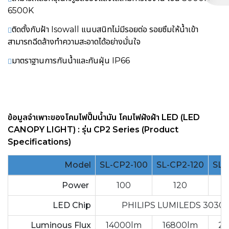
6500K
ติดตั้งกับฝ้า Isowall แนบสนิทไม่มีรอยต่อ รอยซึมให้น้ำเข้า
สามารถฉีดล้างทำความสะอาดได้อย่างมั่นใจ
มาตราฐานการกันน้ำและกันฝุ่น IP66
ข้อมูลจำเพาะของ
โคมไฟปั๊มน้ำมัน โคมไฟฝังฝ้า LED (LED
CANOPY LIGHT) :
รุ่น CP2 Series (Product
Specifications)
Model
SL-CP2-100
SL-CP2-120
SL-
Power
100
120
LED Chip
PHILIPS LUMILEDS 3030 
Luminous Flux
14000lm
16800lm
21