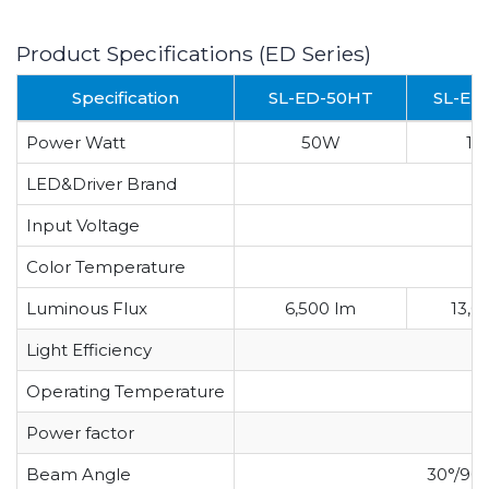
Product Specifications (ED Series)
Specification
SL-ED-50HT
SL-ED
Power Watt
50W
1
LED&Driver Brand
Input Voltage
Color Temperature
Luminous Flux
6,500 lm
13,0
Light Efficiency
Operating Temperature
Power factor
Beam Angle
30°/90°