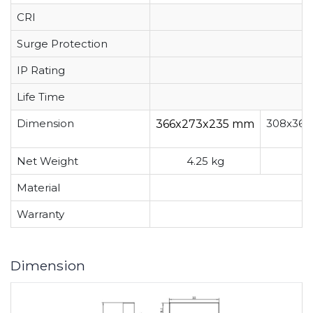
CRI
Surge Protection
IP Rating
Life Time
Dimension
308x365
366x273x235
mm
Net Weight
4.25 kg
5
Material
Warranty
Dimension