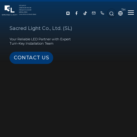
TH
HOME
Sacred Light Co., Ltd. (SL)
Your Reliable LED Partner with Expert
ABOUT US
Turn-Key Installation Team
CONTACT US
PRODUCT
SERVICE
PROJECT REFERENCE
KNOWLEDGE
CONTACT US
LUX CALCULATOR