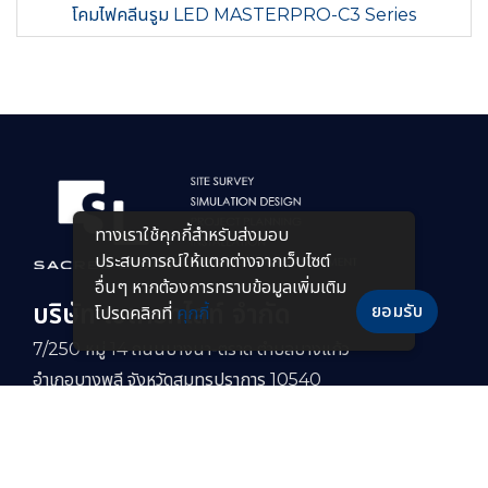
โคมไฟคลีนรูม LED MASTERPRO-C3 Series
ทางเราใช้คุกกี้สําหรับส่งมอบ
ประสบการณ์ให้แตกต่างจากเว็บไซต์
อื่นๆ หากต้องการทราบข้อมูลเพิ่มเติม
บริษัท เซเครทไลท์ จำกัด
ยอมรับ
โปรดคลิกที่
คุกกี้
7/250 หมู่ 14 ถนนบางนา-ตราด ตำบลบางแก้ว
อำเภอบางพลี จังหวัดสมุทรปราการ 10540
Open Hour :
Mon-Fri : 8:30–17:30
Closed :
Sat-Sun