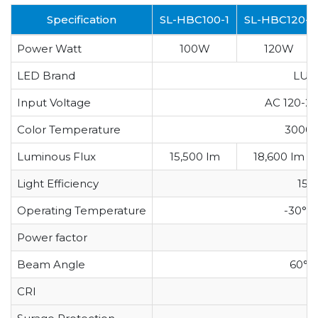
Specification
SL-HBC100-1
SL-HBC120-1
Power Watt
100W
120W
LED Brand
LUM
Input Voltage
AC 120-2
Color Temperature
3000
Luminous Flux
15,500 lm
18,600 lm
Light Efficiency
155
Operating Temperature
-30°C
Power factor
>
Beam Angle
60°/9
CRI