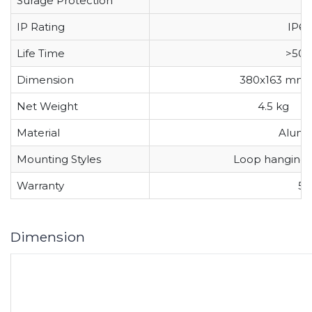
Surage Protection
1
IP Rating
IP66
Life Time
>50,
Dimension
380x163 mm
Net Weight
4.5 kg
Material
Alumi
Mounting Styles
Loop hanging,
Warranty
5 
Dimension