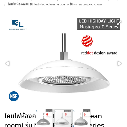
โคมไฟห้องคลีนรูม led-led-clean-room-รุ่น-masterpro-c-seri
โคมไฟห้องคลีนรูม LED (LED Clean
room) รุ่น MASTERPRO-C Series