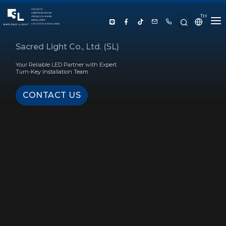
TH
HOME
Sacred Light Co., Ltd. (SL)
Your Reliable LED Partner with Expert
ABOUT US
Turn-Key Installation Team
CONTACT US
PRODUCT
SERVICE
PROJECT REFERENCE
KNOWLEDGE
CONTACT US
LUX CALCULATOR