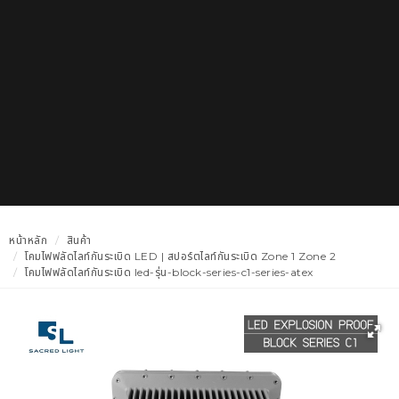
หน้าหลัก
สินค้า
โคมไฟฟลัดไลท์กันระเบิด LED | สปอร์ตไลท์กันระเบิด Zone 1 Zone 2
โคมไฟฟลัดไลท์กันระเบิด led-รุ่น-block-series-c1-series-atex