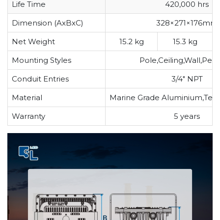
Life Time
420,000 hrs
Dimension (AxBxC)
328×271×176mm
Net Weight
15.2 kg
15.3 kg
Mounting Styles
Pole,Ceiling,Wall,Pen
Conduit Entries
3/4″ NPT
Material
Marine Grade Aluminium,Tem
Warranty
5 years