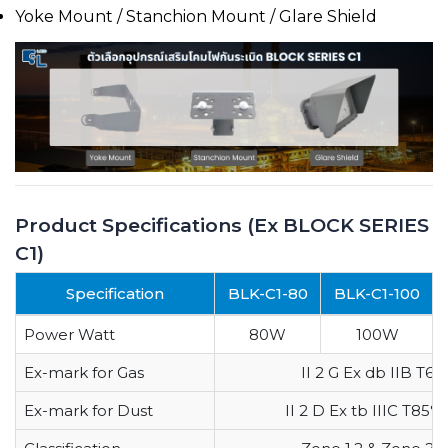
Yoke Mount / Stanchion Mount / Glare Shield
Product Specifications (Ex BLOCK SERIES
C1)
Specification
BLK-C1-80
BLK-C1-100
Power Watt
80W
100W
Ex-mark for Gas
II 2 G Ex db IIB T6 
Ex-mark for Dust
II 2 D Ex tb IIIC
T85°