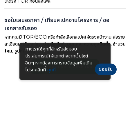
ให้ตรง TOR ก่อนส่งไฟล์
ขอใบเสนอราคา / เทียบสเปคงานโครงการ / ขอ
เอกสารรับรอง
หากคุณมี TOR/BOQ หรือกำลังเลือกสเปคให้ตรงหน้างาน ส่งราย
ละเอียดมาได้เลย (แนะนำแจ้ง
วัตต์, มุมแสง, ความสูงติดตั้ง, จำนวน
ทางเราใช้คุกกี้สําหรับส่งมอบ
โคม, รูปหน้างาน
)
ประสบการณ์ให้แตกต่างจากเว็บไซต์
อื่นๆ หากต้องการทราบข้อมูลเพิ่มเติม
ติดต่อแอดมินทาง LINE คลิก
ยอมรับ
โปรดคลิกที่
คุกกี้