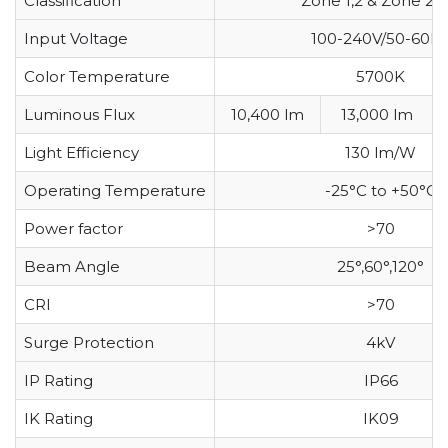
Classification
Zone 1,2 & Zone 21,
Input Voltage
100-240V/50-60H
Color Temperature
5700K
Luminous Flux
10,400 lm
13,000 lm
Light Efficiency
130 lm/W
Operating Temperature
-25°C to +50°C
Power factor
>70
Beam Angle
25°,60°,120°
CRI
>70
Surge Protection
4kV
IP Rating
IP66
IK Rating
IK09