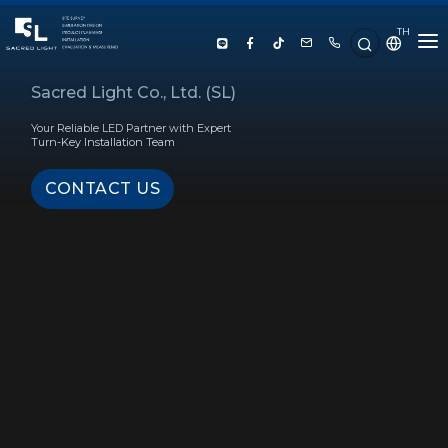
TH
HOME
Sacred Light Co., Ltd. (SL)
Your Reliable LED Partner with Expert
ABOUT US
Turn-Key Installation Team
CONTACT US
PRODUCT
SERVICE
PROJECT REFERENCE
KNOWLEDGE
CONTACT US
LUX CALCULATOR