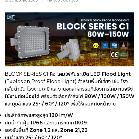
30 เมษายน 2569
ผู้ชม 7081 ผู้ชม
BLOCK SERIES C1 คือ
โคมไฟกันระเบิด LED Flood Light
(Explosion Proof Flood Light) สำหรับพื้นที่เสี่ยง เช่น โรง
กลั่นน้ำมัน โรงงานเคมี และงานอุตสาหกรรมที่ต้องการโคม
ทนจริง
ใช้งานต่อเนื่องได้
พร้อมตัวเลือกกำลังไฟ
80W / 100W / 150W
และมุมลำแสง
25° / 60° / 120°
เพื่อให้เหมาะกับหน้างาน
ประสิทธิภาพแสงสูงสุด
130 lm/W
กันน้ำกันฝุ่น
IP66
และทนกระแทก
IK09
รองรับพื้นที่
Zone 1,2
และ
Zone 21,22
มุมลำแสง
25° / 60° / 120°