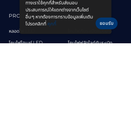
ทางเราใช้คุกกี้สําหรับส่งมอบ
ประสบการณ์ให้แตกต่างจากเว็บไซต์
PRODUCTS
อื่นๆ หากต้องการทราบข้อมูลเพิ่มเติม
ยอมรับ
โปรดคลิกที่
คุกกี้
หลอดไฟ LED
โคมไฟกันระเบิดแบบยาว
โคมไฟไฮเบย์ LED
โคมไฟฟลัดไลท์กันระเบิด
โคมไฟฟลัดไลท์ LED
โคมไฟไฮเบย์กันระเบิด
โคมไฟถนน LED
โคมไฟกันระเบิด LED
โคมไฟถนนโซล่าเซลล์
โคมไฟกันระเบิดแบบพกพา
โคมไฟไฮเบย์แบบฝังฝ้า โคม
โคมไฟทนความร้อนสูง
ไฟปั๊มน้ำมัน LED
โคมไฟสำหรับห้องเย็น
โคมไฟกันระเบิด LED
อุตสาหกรรมอาหาร
โคมไฟถนนกันระเบิด