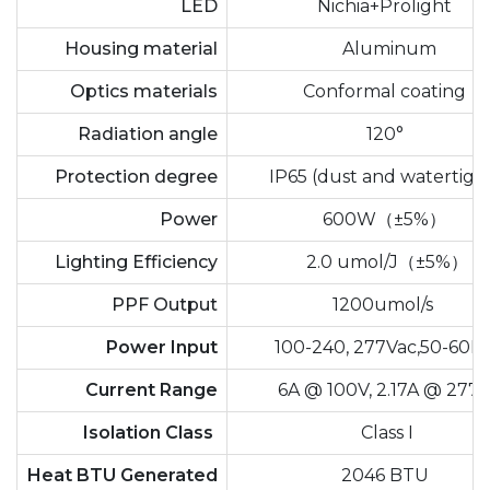
LED
Nichia+Prolight
Housing material
Aluminum
Optics materials
Conformal coating
Radiation angle
120°
Protection degree
IP65 (dust and watertigh
Power
600W（±5%）
Lighting Efficiency
2.0 umol/J（±5%）
PPF Output
1200umol/s
Power Input
100-240, 277Vac,50-60H
Current Range
6A @ 100V, 2.17A @ 277
Isolation Class
Class I
Heat BTU Generated
2046 BTU