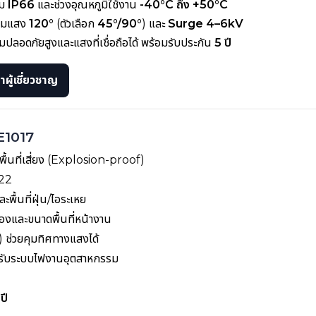
อม
IP66
และช่วงอุณหภูมิใช้งาน
-40°C ถึง +50°C
ุมแสง
120°
(ตัวเลือก
45°/90°
) และ
Surge 4–6kV
ปลอดภัยสูงและแสงที่เชื่อถือได้ พร้อมรับประกัน
5 ปี
ผู้เชี่ยวชาญ
LE1017
ื้นที่เสี่ยง (Explosion-proof)
,22
พื้นที่ฝุ่น/ไอระเหย
องและขนาดพื้นที่หน้างาน
) ช่วยคุมทิศทางแสงได้
รับระบบไฟงานอุตสาหกรรม
ปี