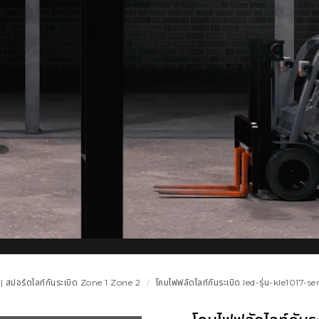
 | สปอร์ตไลท์กันระเบิด Zone 1 Zone 2
โคมไฟฟลัดไลท์กันระเบิด led-รุ่น-kle1017-s