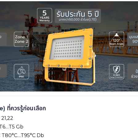
 ที่ควรรู้ก่อนเลือก
 21,22
B T6…T5 Gb
IIC T80°C…T95°C Db