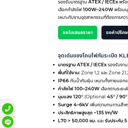
รองรับมาตรฐาน
ATEX / IECEx
พร้
เลือกกำลังไฟ
100W–240W
พร้อมม
เหมาะกับงานอุตสาหกรรมที่ต้องการความ
ขอใบเสนอราคา
ขอคำปรึกษา
จุดเด่นของโคมไฟกันระเบิด K
มาตรฐาน ATEX / IECEx
รองรับงานพ
พื้นที่ใช้งาน:
Zone 1,2 และ Zone 21
IP66
กันน้ำกันฝุ่น เหมาะทั้งภายนอกและ
กำลังไฟ 100–240W
เลือกตามระยะส่
มุมแสง 120°
(Optional
45° / 90°
Surge 4–6kV
เพิ่มความทนทานสำห
ประสิทธิภาพสูงสุด ~135 lm/W
L70 > 50,000 ชม.
และ
รับประกัน 5 