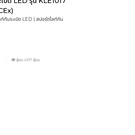
ะเบิด LED รุ่น KLE1017
CEx)
ท์กันระเบิด LED | สปอร์ตไลท์กัน
ผู้ชม 4197 ผู้ชม