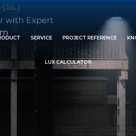
 (SL)
r with Expert
am
RODUCT
SERVICE
PROJECT REFERENCE
KN
LUX CALCULATOR