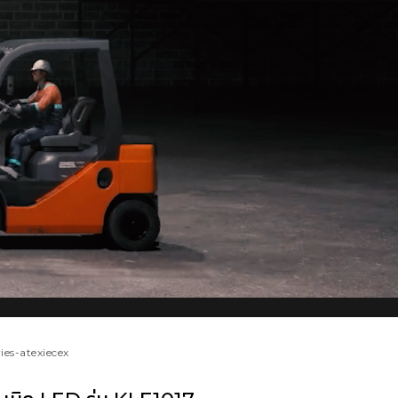
eries-atexiecex