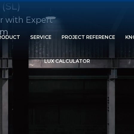
 (SL)
r with Expert
am
RODUCT
SERVICE
PROJECT REFERENCE
KN
LUX CALCULATOR