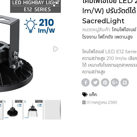
โคมไฟไฮเบย์ LED 
lm/W) ปรับวัตต์ได้
SacredLight
หมวดหมู่สินค้า:
โคมไฟไฮเบย
โรงงาน ไฟโกดัง เพดานสูง
โคมไฟไฮเบย์ LED E12 Series
ความสว่างสูง 210 lm/w เลื
ได้ เหมาะกับโรงงานอุตสาหกรรม
ความสว่างสูง
แท็ก:
01 กรกฎาคม 2569