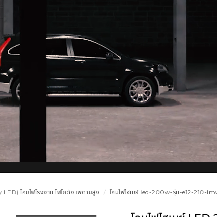
 LED) โคมไฟโรงงาน ไฟโกดัง เพดานสูง
โคมไฟไฮเบย์ led-200w-รุ่น-e12-210-lmw-