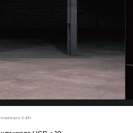
น-masterpro-5-สว่า