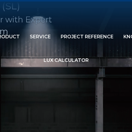
 (SL)
r with Expert
am
RODUCT
SERVICE
PROJECT REFERENCE
KN
LUX CALCULATOR