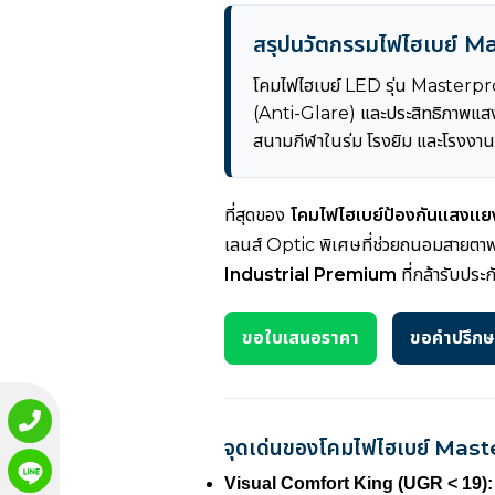
สรุปนวัตกรรมไฟไฮเบย์ 
โคมไฟไฮเบย์ LED รุ่น Masterpr
(Anti-Glare) และประสิทธิภาพแส
สนามกีฬาในร่ม โรงยิม และโรงงานท
ที่สุดของ
โคมไฟไฮเบย์ป้องกันแสงแย
เลนส์ Optic พิเศษที่ช่วยถนอมสายตา
Industrial Premium
ที่กล้ารับประก
ขอใบเสนอราคา
ขอคำปรึกษา
จุดเด่นของโคมไฟไฮเบย์ Master
Visual Comfort King (UGR < 19):