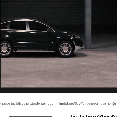
 LED) โคมไฟโรงงาน ไฟโกดัง เพดานสูง
โคมไฟไฮเบย์ป้องกันแสงแยงตา ugr-19-รุ่