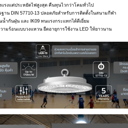
งแรงแต่ประหยัดไฟสูงสุด คืนทุนไวกว่าโคมทั่วไป
ฐาน DIN 57710-13 ปลอดภัยสำหรับการติดตั้งในสนามกีฬา
น้ำกันฝุ่น และ IK09 ทนแรงกระแทกได้ดีเยี่ยม
วามร้อนแบบวงแหวน ยืดอายุการใช้งาน LED ให้ยาวนาน