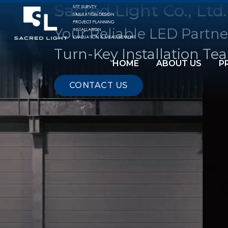
Sacred Light Co., Ltd.
Your Reliable LED Partne
Turn-Key Installation Te
HOME
ABOUT US
P
CONTACT US