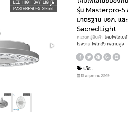
โคมไฟไฮเบย์ป้องก
รุ่น Masterpro-5
มาตรฐาน มอก. และ
SacredLight
หมวดหมู่สินค้า:
โคมไฟไฮเบย
โรงงาน ไฟโกดัง เพดานสูง
แท็ก:
15 พฤษภาคม 2569