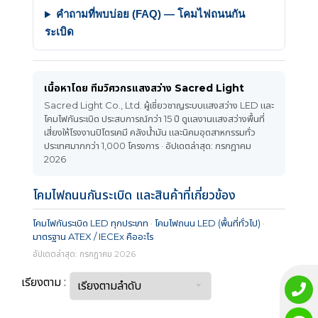
คำถามที่พบบ่อย (FAQ) — โคมไฟถนนกัน
ระเบิด
เนื้อหาโดย ทีมวิศวกรแสงสว่าง Sacred Light
Sacred Light Co., Ltd. ผู้เชี่ยวชาญระบบแสงสว่าง LED และ
โคมไฟกันระเบิด ประสบการณ์กว่า 15 ปี ดูแลงานแสงสว่างพื้นที่
เสี่ยงให้โรงงานปิโตรเคมี คลังน้ำมัน และนิคมอุตสาหกรรมทั่ว
ประเทศมากกว่า 1,000 โครงการ · อัปเดตล่าสุด: กรกฎาคม
2026
โคมไฟถนนกันระเบิด และสินค้าที่เกี่ยวข้อง
โคมไฟกันระเบิด LED ทุกประเภท
·
โคมไฟถนน LED (พื้นที่ทั่วไป)
·
มาตรฐาน ATEX / IECEx คืออะไร
อัปเดตล่าสุด: กรกฎาคม 2026
เรียงตาม :