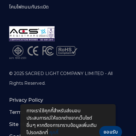
โคมไฟถนนกันระเบิด
© 2025 SACRED LIGHT COMPANY LIMITED - All
Rights Reserved.
Privacy Policy
ทางเราใช้คุกกี้สําหรับส่งมอบ
Terms of Use
ประสบการณ์ให้แตกต่างจากเว็บไซต์
Site Map
อื่นๆ หากต้องการทราบข้อมูลเพิ่มเติม
ยอมรับ
โปรดคลิกที่
คุกกี้