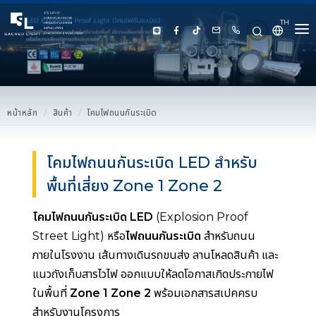
TH
HOME
ABOUT US
หน้าหลัก
สินค้า
โคมไฟถนนกันระเบิด
PRODUCT
โคมไฟถนนกันระเบิด LED สำหรับ
SERVICE
พื้นที่เสี่ยง Zone 1 Zone 2
PROJECT REFERENCE
โคมไฟถนนกันระเบิด LED
(Explosion Proof
Street Light) หรือ
ไฟถนนกันระเบิด
สำหรับถนน
KNOWLEDGE
ภายในโรงงาน เส้นทางเดินรถขนส่ง ลานโหลดสินค้า และ
แนวถังเก็บสารไวไฟ ออกแบบให้ลดโอกาสเกิดประกายไฟ
CONTACT US
ในพื้นที่
Zone 1 Zone 2
พร้อมเอกสารสเปคครบ
LUX CALCULATOR
สำหรับงานโครงการ