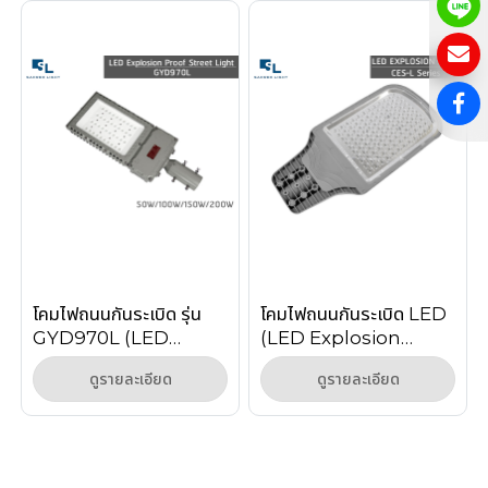
โคมไฟถนนกันระเบิด รุ่น
โคมไฟถนนกันระเบิด LED
GYD970L (LED
(LED Explosion
Explosion Proof
Proof Street Light) :
ดูรายละเอียด
ดูรายละเอียด
Street Light)
รุ่น SL CES-L Series