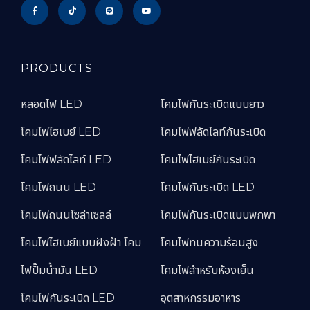
PRODUCTS
หลอดไฟ LED
โคมไฟกันระเบิดแบบยาว
โคมไฟไฮเบย์ LED
โคมไฟฟลัดไลท์กันระเบิด
โคมไฟฟลัดไลท์ LED
โคมไฟไฮเบย์กันระเบิด
โคมไฟถนน LED
โคมไฟกันระเบิด LED
โคมไฟถนนโซล่าเซลล์
โคมไฟกันระเบิดแบบพกพา
โคมไฟไฮเบย์แบบฝังฝ้า โคม
โคมไฟทนความร้อนสูง
ไฟปั๊มน้ำมัน LED
โคมไฟสำหรับห้องเย็น
โคมไฟกันระเบิด LED
อุตสาหกรรมอาหาร