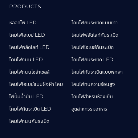
PRODUCTS
หลอดไฟ LED
โคมไฟกันระเบิดแบบยาว
โคมไฟไฮเบย์ LED
โคมไฟฟลัดไลท์กันระเบิด
โคมไฟฟลัดไลท์ LED
โคมไฟไฮเบย์กันระเบิด
โคมไฟถนน LED
โคมไฟกันระเบิด LED
โคมไฟถนนโซล่าเซลล์
โคมไฟกันระเบิดแบบพกพา
โคมไฟไฮเบย์แบบฝังฝ้า โคม
โคมไฟทนความร้อนสูง
ไฟปั๊มน้ำมัน LED
โคมไฟสำหรับห้องเย็น
โคมไฟกันระเบิด LED
อุตสาหกรรมอาหาร
โคมไฟถนนกันระเบิด