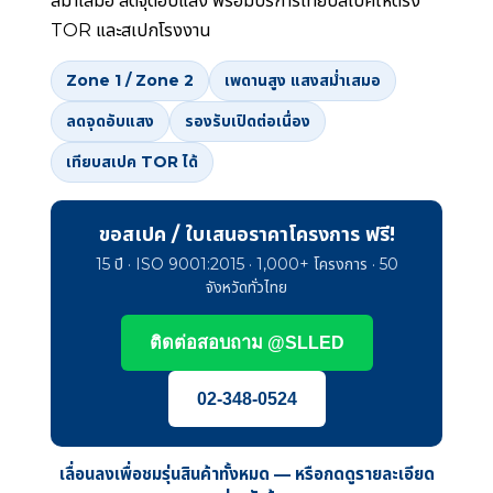
สม่ำเสมอ ลดจุดอับแสง พร้อมบริการเทียบสเปคให้ตรง
TOR และสเปกโรงงาน
Zone 1 / Zone 2
เพดานสูง แสงสม่ำเสมอ
ลดจุดอับแสง
รองรับเปิดต่อเนื่อง
เทียบสเปค TOR ได้
ขอสเปค / ใบเสนอราคาโครงการ ฟรี!
15 ปี · ISO 9001:2015 · 1,000+ โครงการ · 50
จังหวัดทั่วไทย
ติดต่อสอบถาม @SLLED
02-348-0524
เลื่อนลงเพื่อชมรุ่นสินค้าทั้งหมด — หรือกดดูรายละเอียด