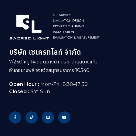
บริษัท เซเครทไลท์ จำกัด
7/250 หมู่ 14 ถนนบางนา-ตราด ตำบลบางแก้ว
อำเภอบางพลี จังหวัดสมุทรปราการ 10540
Open Hour :
Mon-Fri : 8:30–17:30
Closed :
Sat-Sun