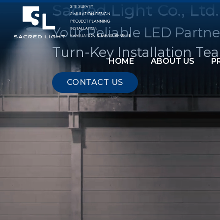
Sacred Light Co., Ltd.
Your Reliable LED Partne
Turn-Key Installation Te
HOME
ABOUT US
P
CONTACT US