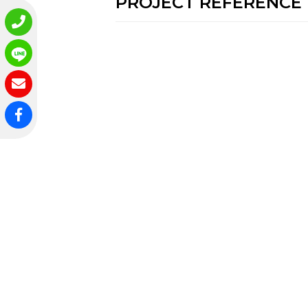
PROJECT REFERENCE