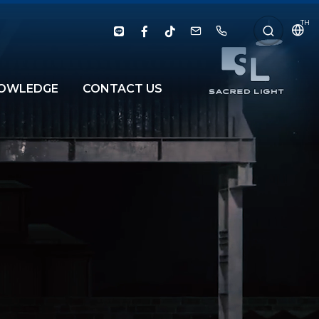
TH
OWLEDGE
CONTACT US