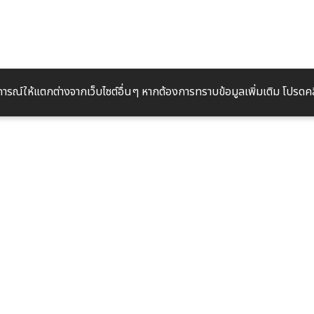
ารณ์ให้แตกต่างจากเว็บไซต์อื่นๆ หากต้องการทราบข้อมูลเพิ่มเติม โปรดคล
PRODUCTS
หลอดไฟ LED
โคมไฟไฮเบย์ LED
โคมไฟฟลัดไลท์ LED
โคมไฟถนน LED
แก้ว
โคมไฟถนนโซล่าเซลล์