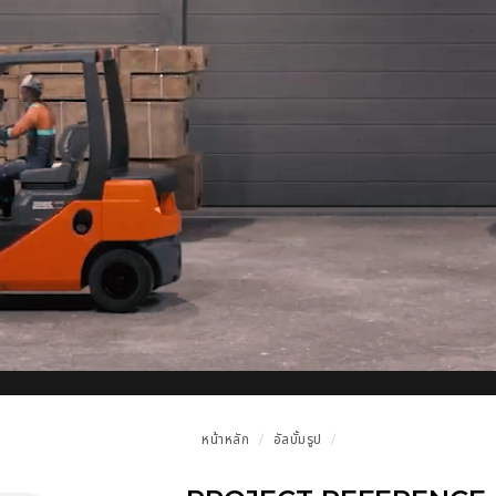
หน้าหลัก
อัลบั้มรูป