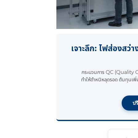
เจาะลึก: ไฟส่องส
กระบวนการ QC (Quality Co
ทำให้ตำหนิหลุดรอด ต้นทุนเพ
ปร