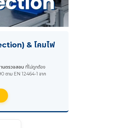
ection) & โคมไฟ
บงานตรวจสอบ
ที่ไม่ถูกต้อง
90 ตาม EN 12464-1 จาก