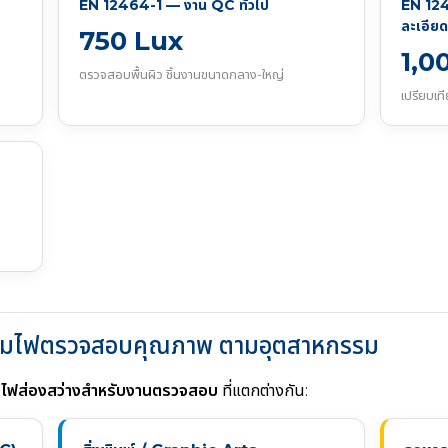
EN 12464-1 — งาน QC ทั่วไป
EN 12
ละเอีย
750 Lux
1,0
ตรวจสอบพื้นผิว ชิ้นงานขนาดกลาง-ใหญ่
เปรียบเท
โคมไฟตรวจสอบคุณภาพ ตามอุตสาหกรรม
บ
ไฟส่องสว่างสำหรับงานตรวจสอบ
ที่แตกต่างกัน: