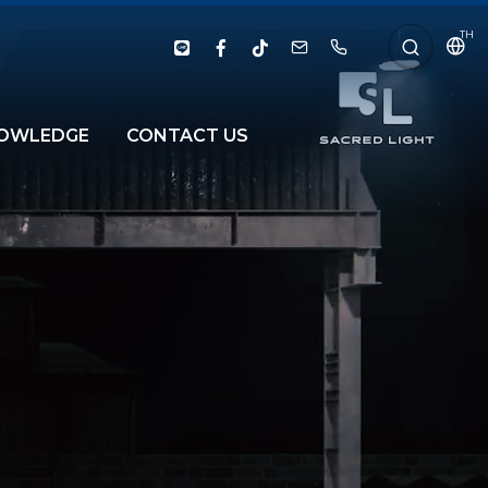
TH
OWLEDGE
CONTACT US