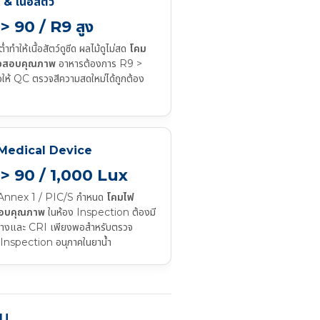
& เนื้อสัตว์
> 90 / R9 สูง
่ำทำให้เนื้อสัตว์ดูซีด ผลไม้ดูไม่สด
โคม
จสอบคุณภาพ
อาหารต้องการ R9 >
อให้ QC ตรวจสีความสดใหม่ได้ถูกต้อง
 Medical Device
 > 90 / 1,000 Lux
nnex 1 / PIC/S กำหนด
โคมไฟ
อบคุณภาพ
ในห้อง Inspection ต้องมี
่างและ CRI เพียงพอสำหรับตรวจ
 Inspection อนุภาคในยาน้ำ
อบ