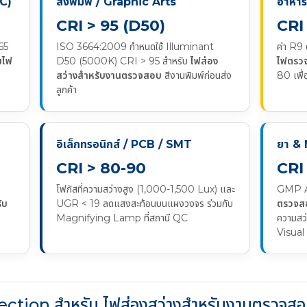
C)
สิ่งพิมพ์ / Graphic Arts
อาหาร 
CRI > 95 (D50)
CRI 
65
ISO 3664:2009 กำหนดใช้ Illuminant
ค่า R9 ต
มไฟ
D50 (5000K) CRI > 95 สำหรับ
ไฟส่อง
ไฟตรว
สว่างสำหรับงานตรวจสอบ
สีงานพิมพ์ก่อนส่ง
80 เพื่
ลูกค้า
อิเล็กทรอนิกส์ / PCB / SMT
ยา &
CRI > 80-90
CRI
โฟกัสที่ความสว่างสูง (1,000-1,500 Lux) และ
GMP A
ับ
UGR < 19 ลดแสงสะท้อนบนแผงวงจร ร่วมกับ
ตรวจส
Magnifying Lamp ที่สถานี QC
ความสว
Visual
ection สำหรับ ไฟส่องสว่างสำหรับงานตรวจส