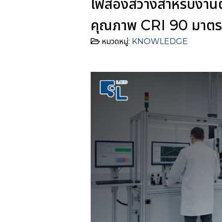
ไฟส่องสว่างสำหรับง
คุณภาพ CRI 90 มาต
หมวดหมู่:
KNOWLEDGE