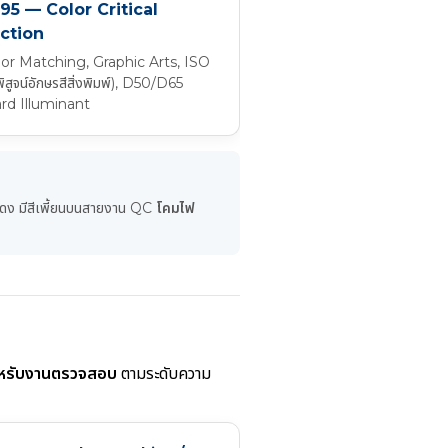
 95 — Color Critical
ction
lor Matching, Graphic Arts, ISO
ิสูจน์อักษรสีสิ่งพิมพ์), D50/D65
rd Illuminant
นสีแดง มีสีเพี้ยนบนสายงาน QC
โคมไฟ
ำหรับงานตรวจสอบ
ตามระดับความ