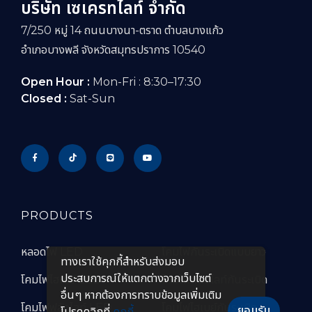
บริษัท เซเครทไลท์ จำกัด
7/250 หมู่ 14 ถนนบางนา-ตราด ตำบลบางแก้ว
อำเภอบางพลี จังหวัดสมุทรปราการ 10540
Open Hour :
Mon-Fri : 8:30–17:30
Closed :
Sat-Sun
PRODUCTS
หลอดไฟ LED
โคมไฟกันระเบิดแบบยาว
ทางเราใช้คุกกี้สําหรับส่งมอบ
ประสบการณ์ให้แตกต่างจากเว็บไซต์
โคมไฟไฮเบย์ LED
โคมไฟฟลัดไลท์กันระเบิด
อื่นๆ หากต้องการทราบข้อมูลเพิ่มเติม
โคมไฟฟลัดไลท์ LED
โคมไฟไฮเบย์กันระเบิด
ยอมรับ
โปรดคลิกที่
คุกกี้