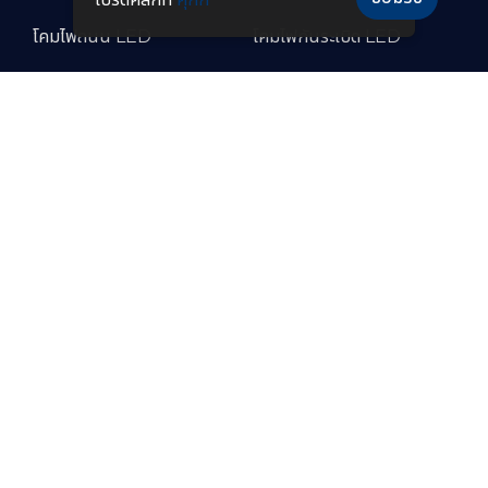
โคมไฟถนน LED
โคมไฟกันระเบิด LED
โคมไฟถนนโซล่าเซลล์
โคมไฟกันระเบิดแบบพกพา
โคมไฟไฮเบย์แบบฝังฝ้า โคม
โคมไฟทนความร้อนสูง
ไฟปั๊มน้ำมัน LED
โคมไฟสำหรับห้องเย็น
โคมไฟกันระเบิด LED
อุตสาหกรรมอาหาร
โคมไฟถนนกันระเบิด