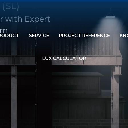
 (SL)
r with Expert
am
RODUCT
SERVICE
PROJECT REFERENCE
KN
LUX CALCULATOR