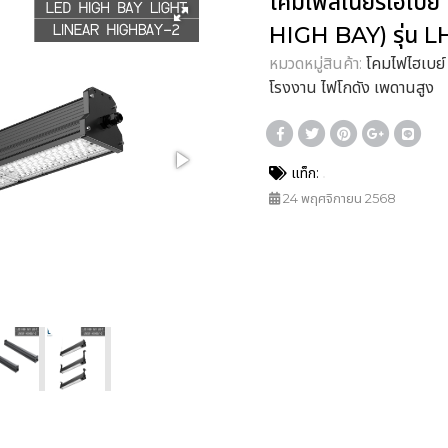
โคมไฟลิเนียร์ไฮเ
HIGH BAY) รุ่น L
หมวดหมู่สินค้า:
โคมไฟไฮเบย
โรงงาน ไฟโกดัง เพดานสูง
แท็ก:
24 พฤศจิกายน 2568