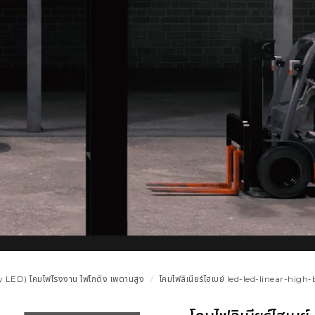
 LED) โคมไฟโรงงาน ไฟโกดัง เพดานสูง
โคมไฟลิเนียร์ไฮเบย์ led-led-linear-high