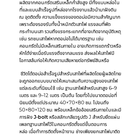
ผลิตจากคอนกรีตเสริมเหล็กกำลังสูง มีทั้งแบบหล่อใน
ที่และแบบสำเร็จรูปที่หล่อจากโรงงานแล้วนำมาฝังดิน
ณ จุดติดตั้ง ความแข็งแรงของตอม่อมีความสำคัญมาก
เพราะต้องรองรับทั้งน้ำหนักตัวเสาไฟ แรงลมที่พัด
กระทำบนเสา รวมถึงแรงกระแทกที่อาจเกิดจากอุบัติเหตุ
เช่น รถชนเสาไฟ
หากตอม่อไม่ได้มาตรฐาน เช่น
คอนกรีตไม่มีเหล็กเสริมภายใน อาจเกิดการแตกร้าวหรือ
หักได้ง่ายเมื่อรับแรงดึงจากลมแรง ส่งผลให้เสาไฟมี
โอกาสล้มก่อให้เกิดความเสียหายต่อทรัพย์สินหรือ
ชีวิตได้ตอม่อสำเร็จรูปสำหรับเสาไฟที่ผลิตโดยผู้ผลิตไทย
จะถูกออกแบบขนาดให้เหมาะสมกับความสูงของเสาไฟ
แต่ละระดับที่นิยมใช้ เช่น ฐานเสาไฟสำหรับเสาสูง 6–9
เมตร และ 9–12 เมตร เป็นต้น โดยทั่วไปขนาดตอม่อที่
นิยมมีตั้งแต่ประมาณ 40×70×80 ซม. ไปจนถึง
50×80×120 ซม. พร้อมเหล็กข้ออ้อยเสริมภายในและมี
การฝัง
J-bolt
หรือสลักเกลียวรูปตัว J สำหรับยึดแผ่น
เพลทฐานเสาไฟไว้ในคอนกรีตตั้งแต่ขั้นตอนการ
หล่อ
เมื่อทำการติดตั้งหน้างาน ช่างเพียงยกเสาไฟมาติด