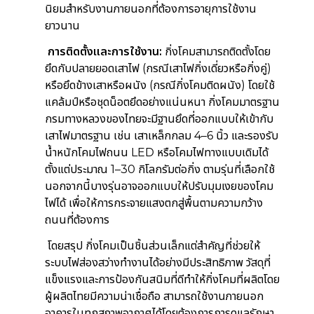
นิยมสำหรับงานภายนอกที่ต้องการอายุการใช้งาน
ยาวนาน
การติดตั้งและการใช้งาน:
กิ่งโคมสามารถติดตั้งโดย
ยึดกับปลายยอดเสาไฟ (กรณีเสาไฟกิ่งเดี่ยวหรือกิ่งคู่)
หรือยึดข้างเสาหรือผนัง (กรณีกิ่งโคมติดผนัง) โดยใช้
แคล้มป์หรือชุดน็อตยึดอย่างแน่นหนา กิ่งโคมมาตรฐาน
กรมทางหลวงของไทยจะมีฐานยึดที่ออกแบบให้เข้ากับ
เสาไฟมาตรฐาน เช่น เสาเหล็กกลม 4–6 นิ้ว และรองรับ
น้ำหนักโคมไฟถนน LED หรือโคมไฟทางแบบเดิมได้
ตั้งแต่ประมาณ 1–30 กิโลกรัมต่อกิ่ง ตามรุ่นที่เลือกใช้
นอกจากนี้บางรุ่นอาจออกแบบให้ปรับมุมเงยของโคม
ไฟได้ เพื่อให้การกระจายแสงตกสู่พื้นตามความกว้าง
ถนนที่ต้องการ
โดยสรุป กิ่งโคมเป็นชิ้นส่วนเล็กแต่สำคัญที่ช่วยให้
ระบบไฟส่องสว่างทำงานได้อย่างมีประสิทธิภาพ วัสดุที่
แข็งแรงและการป้องกันสนิมที่ดีทำให้กิ่งโคมที่ผลิตโดย
ผู้ผลิตไทยมีความน่าเชื่อถือ สามารถใช้งานภายนอก
อาคารในทุกสภาพอากาศได้โดยต้องการการดูแลรักษา