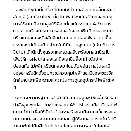
เสาพับได้ชนิดกิ่งเดี่ยวที่นิยมใช้ทั่วไปผลิตจากเหล็กเคลือบ
สังกะสี (ชุบกัลวาไนซ์) ทั้งต้นเพื่อป้องกันสนิมตลอดอายุ
การใช้งาน มีความสูงให้เลือกตั้งแต่ประมาณ 4–9 เมตร
ตามความต้องการในการส่องสว่างของพื้นที่ โดยจุดหมุน
บริเวณคอเสาจะมีสลักยึดทำจากสเตนเลสเพื่อความแข็ง
แรงและไม่เป็นสนิม ส่วนรุ่นที่มีความสูงมาก (เช่น 6 เมตร
ขึ้นไป) มักติดตั้งชุดรอกและลวดสลิงพร้อมกลไกนิรภัย
เพื่อให้การผ่อนเสาลงและดึงเสาขึ้นล็อกทำได้อย่าง
ปลอดภัย ไม่พลิกหรือตกลงมาโดยฉับพลัน
ภายในเสามี
ช่องสำหรับติดตั้งอุปกรณ์ควบคุมไฟฟ้าและมีช่องเซอร์วิส
ใกล้โคนเสาเพื่อความสะดวกในการดูแลอุปกรณ์ไฟฟ้าต่าง
ๆ
วัสดุและมาตรฐาน:
เสาพับได้คุณภาพสูงจะใช้เหล็กรีดร้อน
กำลังสูง ชุบกัลวาไนซ์มาตรฐาน ASTM เช่นเดียวกับเสาไฟ
ถนนทั่วไป เพื่อให้มั่นใจว่าโครงสร้างเสามีความแข็งแรงและ
ทนทานต่อสภาพอากาศภายนอก ผู้ใช้งานสามารถมั่นใจได้
ว่าเสาพับได้ที่ผลิตในประเทศไทยสามารถรองรับโคมไฟ