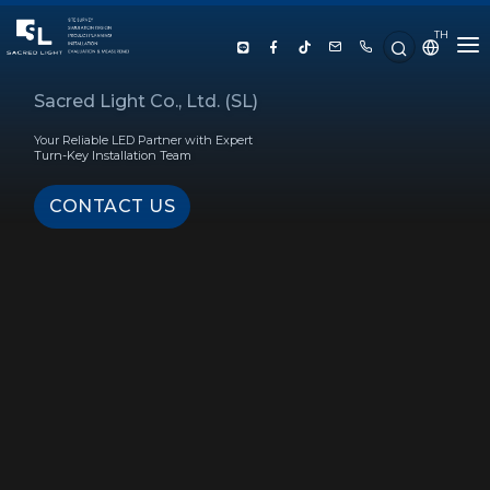
TH
HOME
Sacred Light Co., Ltd. (SL)
Your Reliable LED Partner with Expert
ABOUT US
Turn-Key Installation Team
CONTACT US
PRODUCT
SERVICE
PROJECT REFERENCE
KNOWLEDGE
CONTACT US
LUX CALCULATOR