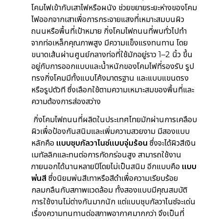
โคมไฟเข้ากับเสาไฟหรือผนัง ช่วยขยายระยะห่างของโคม
ไฟออกจากเสาเพื่อการกระจายแสงที่เหมาะสมบนผิว
ถนนหรือพื้นที่เป้าหมาย กิ่งโคมไฟถนนที่พบทั่วไปทำ
จากท่อเหล็กคุณภาพสูง มีความแข็งแรงทนทาน โดย
ขนาดเส้นผ่านศูนย์กลางท่อที่ใช้มักอยู่ราว 1–2 นิ้ว ขึ้น
อยู่กับการออกแบบและน้ำหนักของโคมไฟที่รองรับ
รูป
ทรงกิ่งโคมมีทั้งแบบโค้งมาตรฐาน และแบบแขนตรง
หรือรูปตัวที ซึ่งเลือกใช้ตามความเหมาะสมของพื้นที่และ
ความต้องการส่องสว่าง
กิ่งโคมไฟถนนที่ผลิตในประเทศไทยมักผ่านการเคลือบ
ผิวเพื่อป้องกันสนิมและเพิ่มความสวยงาม มีสองแบบ
หลักคือ
แบบชุบกัลวาไนซ์แบบจุ่มร้อน
ซึ่งจะได้ผิวสีเงิน
เมทัลลิกและทนต่อการกัดกร่อนสูง สามารถใช้งาน
ภายนอกได้นานหลายปีโดยไม่เป็นสนิม
อีกแบบคือ
แบบ
พ่นสี
ซึ่งนิยมพ่นสีเทาหรือสีดำเพื่อความเรียบร้อย
กลมกลืนกับสภาพแวดล้อม ทั้งสองแบบมีคุณสมบัติ
การใช้งานไม่ต่างกันมากนัก แต่แบบชุบกัลวาไนซ์จะเด่น
เรื่องความทนทานต่อสภาพอากาศมากกว่า จึงเป็นที่