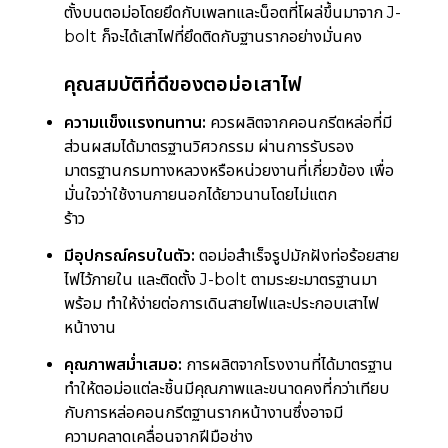
ตั้งบนตอม่อโดยยึดกับเพลทและน็อตที่โผล่ขึ้นมาจาก J-
bolt ก็จะได้เสาไฟที่ยึดติดกับฐานรากอย่างมั่นคง
คุณสมบัติที่ดีของตอม่อเสาไฟ
ความแข็งแรงทนทาน:
ควรผลิตจากคอนกรีตหล่อที่มี
ส่วนผสมได้มาตรฐานวิศวกรรม ผ่านการรับรอง
มาตรฐานกรมทางหลวงหรือหน่วยงานที่เกี่ยวข้อง เพื่อ
มั่นใจว่าใช้งานภายนอกได้ยาวนานโดยไม่แตก
ร้าว
wazzadu
มีอุปกรณ์ครบในตัว:
ตอม่อสำเร็จรูปมักฝังท่อร้อยสาย
ไฟไว้ภายใน และติดตั้ง J-bolt ตามระยะมาตรฐานมา
พร้อม ทำให้ง่ายต่อการเดินสายไฟและประกอบเสาไฟ
หน้างาน
คุณภาพสม่ำเสมอ:
การผลิตจากโรงงานที่ได้มาตรฐาน
ทำให้ตอม่อแต่ละชิ้นมีคุณภาพและขนาดคงที่กว่าเทียบ
กับการหล่อคอนกรีตฐานรากหน้างานซึ่งอาจมี
ความคลาดเคลื่อนจากฝีมือช่าง