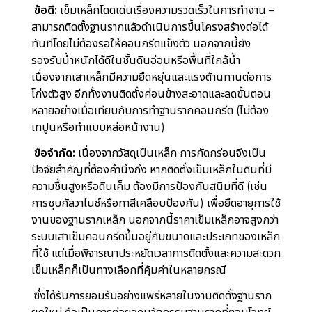
ข้อดี:
เข็มเหล็กโดดเด่นเรื่องความรวดเร็วในการทำงาน –
สามารถติดตั้งฐานรากแล้วดำเนินการขึ้นโครงสร้างต่อได้
ทันทีโดยไม่ต้องรอให้คอนกรีตแข็งตัว นอกจากนี้ยัง
รองรับน้ำหนักได้ดีในชั้นดินอ่อนหรือพื้นที่ใกล้น้ำ
เนื่องจากเสาเหล็กมีความยืดหยุ่นและแรงต้านทานต่อการ
โก่งตัวสูง อีกทั้งงานติดตั้งค่อนข้างสะอาดและลดขั้นตอน
หลายอย่างเมื่อเทียบกับการทำฐานรากคอนกรีต (ไม่ต้อง
เทปูนหรือทำแบบหล่อหน้างาน)
ข้อจำกัด:
เนื่องจากวัสดุเป็นเหล็ก การกัดกร่อนจึงเป็น
ปัจจัยสำคัญที่ต้องคำนึงถึง หากติดตั้งเข็มเหล็กในดินที่มี
ความชื้นสูงหรือดินเค็ม ต้องมีการป้องกันสนิมที่ดี (เช่น
การชุบกัลวาไนซ์หรือทาสีเคลือบป้องกัน) เพื่อยืดอายุการใช้
งานของฐานรากเหล็ก นอกจากนี้ราคาเข็มเหล็กอาจสูงกว่า
ระบบเสาเข็มคอนกรีตขึ้นอยู่กับขนาดและประเภทของเหล็ก
ที่ใช้ แต่เมื่อพิจารณาประหยัดเวลาการติดตั้งและความสะดวก
เข็มเหล็กก็เป็นทางเลือกที่คุ้มค่าในหลายกรณี
ซึ่งได้รับการยอมรับอย่างแพร่หลายในงานติดตั้งฐานราก