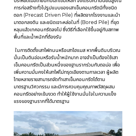
ประหยัดเมื่อเทียบกับเสาเข็มเหล็ก จึงได้รับความนิยมสูงใน
การก่อสร้างทั่วไป
รูปแบบของเสาเข็มคอนกรีตมีทั้งชนิด
ตอก (Precast Driven Pile) ที่ผลิตจากโรงงานและนำ
มาตอกลงดิน และชนิดเจาะหล่อในที่ (Bored Pile) ที่ขุด
หลุมแล้วเทคอนกรีตลงไป ซึ่งวิธีที่เลือกใช้ขึ้นอยู่กับสภาพ
พื้นที่และน้ำหนักที่ต้องรับ
ในการติดตั้งเสาไฟถนนหรือเสาไฮแมส หากพื้นดินบริเวณ
นั้นเป็นดินอ่อนหรือรับน้ำหนักมาก อาจจำเป็นต้องใช้เสา
เข็มคอนกรีตเป็นส่วนหนึ่งของฐานรากร่วมกับตอม่อ เพื่อ
เพิ่มความมั่นคงให้เสาไฟไม่ทรุดเอียงตามกาลเวลา ผู้ผลิต
ไทยหลายรายสามารถจัดทำเสาเข็มคอนกรีตได้ตาม
มาตรฐานวิศวกรรม และมีการควบคุมคุณภาพวัสดุผสม
คอนกรีตอย่างเข้มงวด ทำให้ผู้ใช้งานมั่นใจในความแข็ง
แรงของฐานรากที่ได้มาตรฐาน