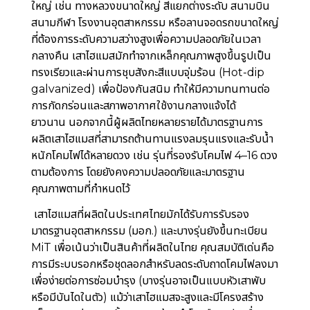
ใหญ่ เช่น ทางหลวงขนาดใหญ่ สี่แยกต่างระดับ สนามบิน
สนามกีฬา โรงงานอุตสาหกรรม หรือลานจอดรถขนาดใหญ่
ที่ต้องการระดับความสว่างสูงเพื่อความปลอดภัยในเวลา
กลางคืน เสาไฮแมสมักทำจากเหล็กคุณภาพสูงขึ้นรูปเป็น
ทรงเรียวและผ่านการชุบสังกะสีแบบจุ่มร้อน (Hot-dip
galvanized) เพื่อป้องกันสนิม ทำให้มีความทนทานต่อ
การกัดกร่อนและสภาพอากาศใช้งานกลางแจ้งได้
ยาวนาน
นอกจากนี้ผู้ผลิตไทยหลายรายได้มาตรฐานการ
ผลิตเสาไฮแมสที่สามารถต้านทานแรงลมรุนแรงและรับน้ำ
หนักโคมไฟได้หลายดวง เช่น รุ่นที่รองรับโคมไฟ 4–16 ดวง
ตามต้องการ โดยยังคงความปลอดภัยและมาตรฐาน
คุณภาพตามที่กำหนดไว้
เสาไฮแมสที่ผลิตในประเทศไทยมักได้รับการรับรอง
มาตรฐานอุตสาหกรรม (มอก.) และบางรุ่นยังขึ้นทะเบียน
MiT เพื่อเน้นว่าเป็นสินค้าที่ผลิตในไทย คุณสมบัติเด่นคือ
การมีระบบรอกหรือชุดลอกสำหรับลดระดับถาดโคมไฟลงมา
เพื่อง่ายต่อการซ่อมบำรุง (บางรุ่นอาจเป็นแบบหัวเสาพับ
หรือมีบันไดในตัว) แม้ว่าเสาไฮแมสจะสูงและมีโครงสร้าง