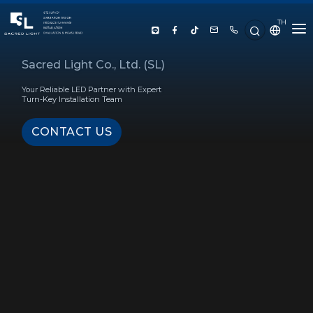
TH
HOME
Sacred Light Co., Ltd. (SL)
Your Reliable LED Partner with Expert
ABOUT US
Turn-Key Installation Team
CONTACT US
PRODUCT
SERVICE
PROJECT REFERENCE
KNOWLEDGE
CONTACT US
LUX CALCULATOR