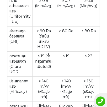
ความ
≥ 0.8
≥ 0.7
≥ 0.6
สม่ำเสมอของ
(Min/Avg)
(Min/Avg)
(Min/Avg)
แสง
(Uniformity
- Uo)
ค่าความถูก
> 90 Ra
> 80 Ra
> 80 Ra
ต้องของสี
(จำเป็น
(CRI)
สำหรับ
HDTV)
การควบคุม
< 19 (ต่ำ
< 19
< 22
แสงแยงตา
ที่สุดเท่าที่จะ
(Glare -
เป็นไปได้)
UGR)
ประสิทธิภาพ
> 140
> 140
> 130
แสง
lm/W
lm/W
lm/W
(Efficacy)
(หรือสูง
(หรือสูง
(หรือสูง
กว่า)
กว่า)
กว่า)
การกระพริบ
Flicker-
Flicker-
Flicker-