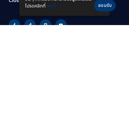
Closed :
Sat-Sun
ยอมรับ
โปรดคลิกที่
คุกกี้
PRODUCTS
หลอดไฟ LED
โคมไฟกันระเบิดแบบยาว
โคมไฟไฮเบย์ LED
โคมไฟฟลัดไลท์กันระเบิด
โคมไฟฟลัดไลท์ LED
โคมไฟไฮเบย์กันระเบิด
โคมไฟถนน LED
โคมไฟกันระเบิด LED
โคมไฟถนนโซล่าเซลล์
โคมไฟกันระเบิดแบบพกพา
โคมไฟไฮเบย์แบบฝังฝ้า โคม
โคมไฟทนความร้อนสูง