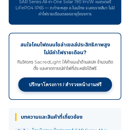
SAR Series All-in-One Solar 190 lm/W แบตเตอรี่
LiFePO4 IP65 — ต.ท่าจะหลุง อ.โนนไทย จ.นครราชสีมา ไม่มี
ค่าไฟรายเดือนตลอดอายุโครงการ
สนใจโคมไฟถนนโซล่าเซลล์ประสิทธิภาพสูง
ไม่มีค่าไฟรายเดือน?
ทีมวิศวกร SacredLight ให้คำแนะนำด้านสเปค จำนวนติด
ตั้ง และคาดการณ์ค่าไฟที่ประหยัดได้ฟรี
ปรึกษาโครงการ / สำรวจหน้างานฟรี
บทความและสินค้าที่เกี่ยวข้อง