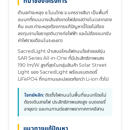
ที่มาของโครงการ
ตำบลท่าจะหลุง อ.โนนไทย จ.นครราชสีมา เป็นพื้นที่
ชนบทที่ถนนบางเส้นยังขาดไฟส่องสว่างในเวลากลาง
คืน อบต.ท่าจะหลุงต้องการแก้ปัญหานี้โดยไม่ต้อง
ลงทุนงานโยธาขุดดินวางท่อไฟฟ้า และไม่ต้องแบกรับ
ค่าไฟรายเดือนในระยะยาว
SacredLight นำเสนอโคมไฟถนนโซล่าเซลล์รุ่น
SAR Series All-in-One ที่มีประสิทธิภาพแสง
190 lm/W สูงที่สุดในกลุ่มสินค้า Solar Street
Light ของ SacredLight พร้อมแบตเตอรี่
LiFePO4 ที่ทนทานและปลอดภัยกว่า Li-ion ทั่วไป
โจทย์หลัก:
ติดตั้งไฟถนนในพื้นที่ชนบทโดยไม่
ต้องเดินสายไฟ ประสิทธิภาพแสงสูง แบตเตอรี่
อายุยาว และทนทานต่อสภาพอากาศภาคอีสาน
แนวทางแก้ปัญหา