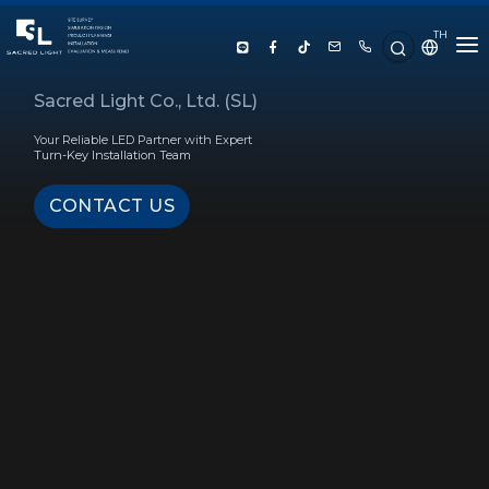
TH
HOME
Sacred Light Co., Ltd. (SL)
Your Reliable LED Partner with Expert
ABOUT US
Turn-Key Installation Team
CONTACT US
PRODUCT
SERVICE
PROJECT REFERENCE
KNOWLEDGE
CONTACT US
LUX CALCULATOR