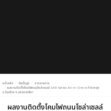
หน้าหลัก
อัลบั้มรูป
งานราชการ
ผลงานติดตั้งโคมไฟถนนโซล่าเซลล์ SAR Series All-in-One ต.ท่าจะหลุง
อ.โนนไทย จ.นครราชสีมา
ผลงานติดตั้งโคมไฟถนนโซล่าเซลล์