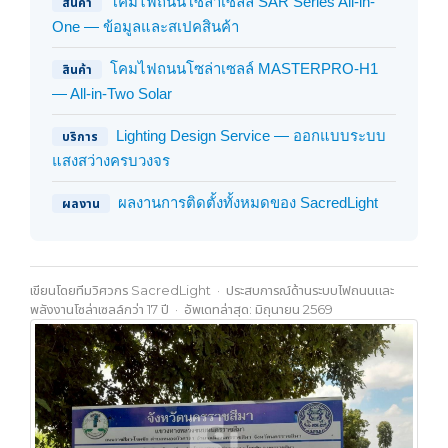
โคมไฟถนนโซล่าเซลล์ SAR Series All-in-
สินค้า
One — ข้อมูลและสเปคสินค้า
โคมไฟถนนโซล่าเซลล์ MASTERPRO-H1
สินค้า
— All-in-Two Solar
Lighting Design Service — ออกแบบระบบ
บริการ
แสงสว่างครบวงจร
ผลงานการติดตั้งทั้งหมดของ SacredLight
ผลงาน
เขียนโดยทีมวิศวกร SacredLight · ประสบการณ์ด้านระบบไฟถนนและ
พลังงานโซล่าเซลล์กว่า 17 ปี · อัพเดทล่าสุด: มิถุนายน 2569