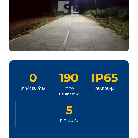
0
190
IP65
บาท/เดือน ค่าไฟ
lm/W
กันน้ำกันฝุ่น
ประสิทธิภาพ
5
ปี รับประกัน