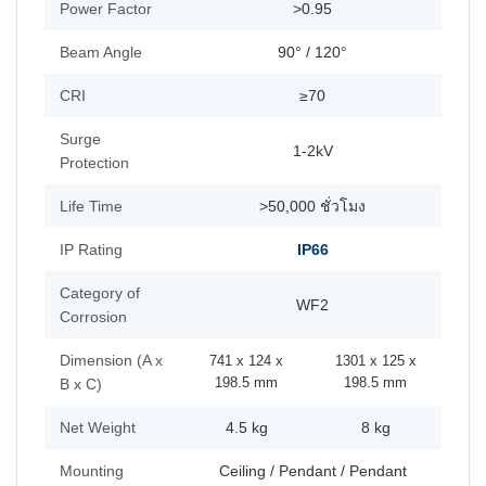
Power Factor
>0.95
Beam Angle
90° / 120°
CRI
≥70
Surge
1-2kV
Protection
Life Time
>50,000 ชั่วโมง
IP Rating
IP66
Category of
WF2
Corrosion
Dimension (A x
741 x 124 x
1301 x 125 x
198.5 mm
198.5 mm
B x C)
Net Weight
4.5 kg
8 kg
Mounting
Ceiling / Pendant / Pendant