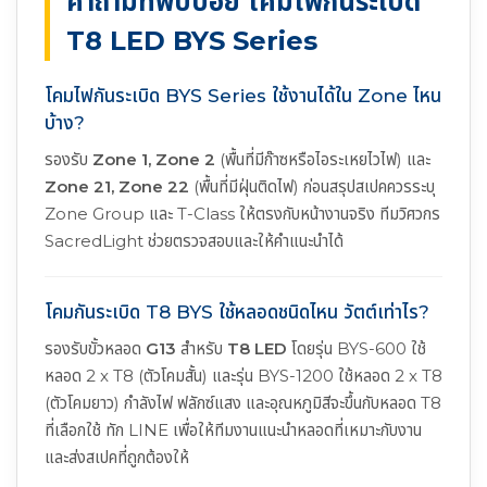
คำถามที่พบบ่อย โคมไฟกันระเบิด
T8 LED BYS Series
โคมไฟกันระเบิด BYS Series ใช้งานได้ใน Zone ไหน
บ้าง?
รองรับ
Zone 1, Zone 2
(พื้นที่มีก๊าซหรือไอระเหยไวไฟ) และ
Zone 21, Zone 22
(พื้นที่มีฝุ่นติดไฟ) ก่อนสรุปสเปคควรระบุ
Zone Group และ T-Class ให้ตรงกับหน้างานจริง ทีมวิศวกร
SacredLight ช่วยตรวจสอบและให้คำแนะนำได้
โคมกันระเบิด T8 BYS ใช้หลอดชนิดไหน วัตต์เท่าไร?
รองรับขั้วหลอด
G13
สำหรับ
T8 LED
โดยรุ่น BYS-600 ใช้
หลอด 2 x T8 (ตัวโคมสั้น) และรุ่น BYS-1200 ใช้หลอด 2 x T8
(ตัวโคมยาว) กำลังไฟ ฟลักซ์แสง และอุณหภูมิสีจะขึ้นกับหลอด T8
ที่เลือกใช้ ทัก LINE เพื่อให้ทีมงานแนะนำหลอดที่เหมาะกับงาน
และส่งสเปคที่ถูกต้องให้