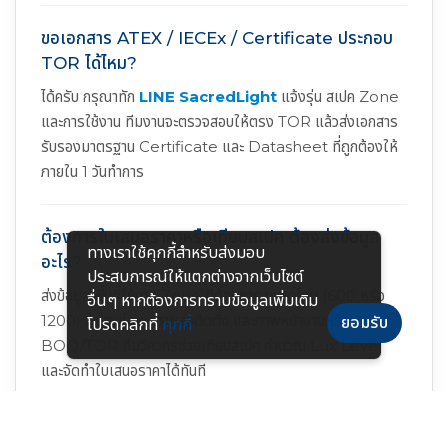
ขอเอกสาร ATEX / IECEx / Certificate ประกอบ
TOR ได้ไหม?
ได้ครับ กรุณาทัก
LINE SacredLight
แจ้งรุ่น สเปค Zone
และการใช้งาน ทีมงานจะตรวจสอบให้ตรง TOR แล้วส่งเอกสาร
รับรองมาตรฐาน Certificate และ Datasheet ที่ถูกต้องให้
ภายใน 1 วันทำการ
ต้องการใบเสนอราคาหรือเทียบสเปค ต้องส่งข้อมูล
ทางเราใช้คุกกี้สําหรับส่งมอบ
อะไร?
ประสบการณ์ให้แตกต่างจากเว็บไซต์
ส่งข้อมูล พื้นที่ใช้งาน Zone ที่ต้องการ ขนาดโคม (600 หรือ
อื่นๆ หากต้องการทราบข้อมูลเพิ่มเติม
1200) จำนวนโคม ความสูงติดตั้ง และภาพหน้างานหรือ
ยอมรับ
โปรดคลิกที่
คุกกี้
BOQ/TOR ทีมวิศวกรช่วยเทียบสเปค คำนวณ Lux Level
และจัดทำใบเสนอราคาได้ทันที
BYS Series กับ HA05 Series ต่างกันอย่างไร