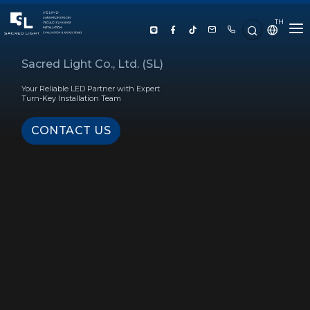
TH
HOME
Sacred Light Co., Ltd. (SL)
Your Reliable LED Partner with Expert
ABOUT US
Turn-Key Installation Team
CONTACT US
PRODUCT
SERVICE
PROJECT REFERENCE
KNOWLEDGE
CONTACT US
LUX CALCULATOR