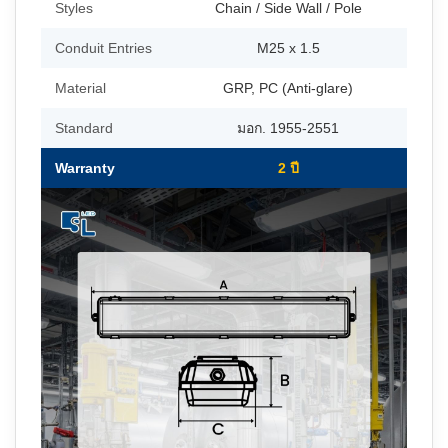
Styles
Chain / Side Wall / Pole
Conduit Entries
M25 x 1.5
Material
GRP, PC (Anti-glare)
Standard
มอก. 1955-2551
Warranty
2 ปี