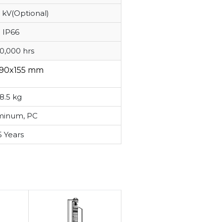
 kV(Optional)
IP66
0,000 hrs
490x155 mm
8.5 kg
minum, PC
5 Years