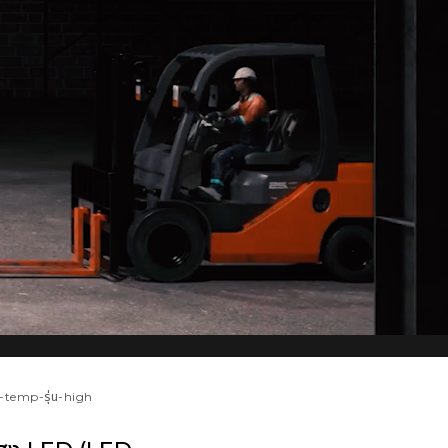
h-temp-รุ่น-high