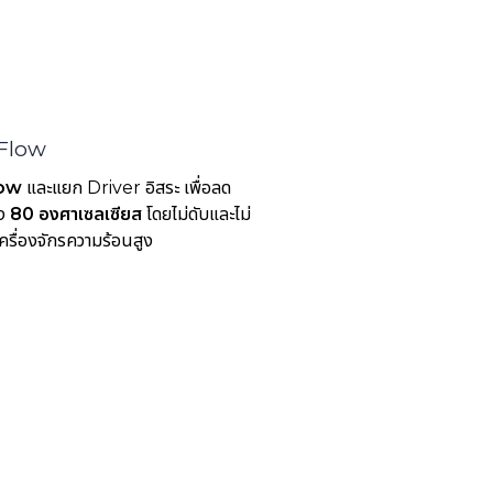
-Flow
low
และแยก Driver อิสระ เพื่อลด
ึง
80 องศาเซลเซียส
โดยไม่ดับและไม่
เครื่องจักรความร้อนสูง