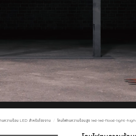
ฟทนความร้อน LED สำหรับโรงงาน
โคมไฟทนความร้อนสูง led-led-flood-light-hig