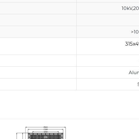
10kV,20
>10
315x
Alu