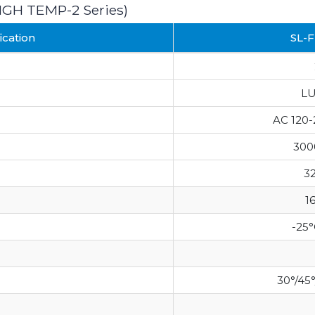
HIGH TEMP-2 Series)
ication
SL-
L
AC 120
300
3
1
-25
30°/45°