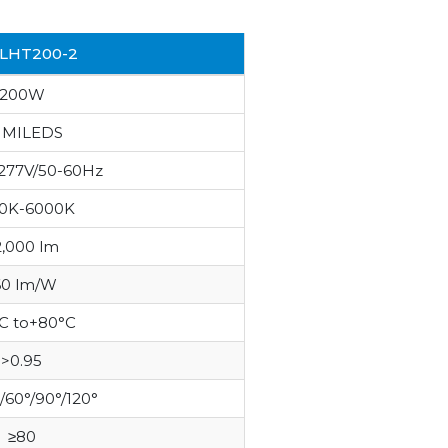
FLHT200-2
200W
UMILEDS
-277V/50-60Hz
0K-6000
K
2,000 lm
60 lm/W
°C to+80°C
>0.95
/60°/90°/120°
≥80