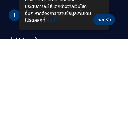
ประสบการณ์ให้แตกต่างจากเว็บไซต์
อื่นๆ หากต้องการทราบข้อมูลเพิ่มเติม
ยอมรับ
โปรดคลิกที่
คุกกี้
PRODUCTS
หลอดไฟ LED
โคมไฟกันระเบิดแบบยาว
โคมไฟไฮเบย์ LED
โคมไฟฟลัดไลท์กันระเบิด
โคมไฟฟลัดไลท์ LED
โคมไฟไฮเบย์กันระเบิด
โคมไฟถนน LED
โคมไฟกันระเบิด LED
โคมไฟถนนโซล่าเซลล์
โคมไฟกันระเบิดแบบพกพา
โคมไฟไฮเบย์แบบฝังฝ้า โคม
โคมไฟทนความร้อนสูง
ไฟปั๊มน้ำมัน LED
โคมไฟสำหรับห้องเย็น