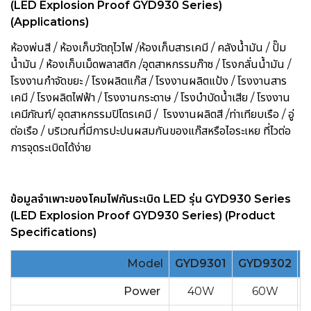
(LED Explosion Proof GYD930 Series)
(Applications)
ห้องพ่นสี / ห้องเก็บวัตถุไวไฟ /ห้องเก็บสารเคมี / คลังน้ำมัน / ปั๊ม
น้ำมัน / ห้องเก็บเม็ดพลาสติก /อุตสาหกรรมก๊าซ / โรงกลั่นน้ำมัน /
โรงงานกำจัดขยะ / โรงผลิตแก๊ส / โรงงานผลิตแป้ง / โรงงานสาร
เคมี / โรงผลิตไฟฟ้า / โรงงานกระดาษ / โรงบำบัดน้ำเสีย / โรงงาน
เคมีภัณฑ์/ อุตสาหกรรมปิโตรเคมี / โรงงานผลิตสี /ท่าเทียบเรือ / อู่
ต่อเรือ / บริเวณที่มีการปะปนผสมกันของแก๊สหรือไอระเหย ที่ไวต่อ
การจุดระเบิดได้ง่าย
ข้อมูลจำเพาะของโคมไฟกันระเบิด LED รุ่น GYD930 Series
(LED Explosion Proof GYD930 Series) (Product
Specifications)
Model
GYD9301
GYD9302
Power
40W
60W