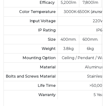
Efficacy
5,200lm
7,800lm
Color Temperature
3000K-6500K (สามารถเลือ
Input Voltage
220VA
IP Rating
IP66
Size
400mm.
600mm.
Weight
3.8kg
6kg
Mounting Option
Ceiling / Pendant / Wal
Material
Aluminum 
Bolts and Screws Material
Stainless 
Life Time
>50,000
Warranty
5 Year