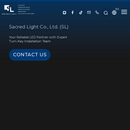
TH
HOME
Sacred Light Co., Ltd. (SL)
Your Reliable LED Partner with Expert
ABOUT US
Turn-Key Installation Team
CONTACT US
PRODUCT
SERVICE
PROJECT REFERENCE
KNOWLEDGE
CONTACT US
LUX CALCULATOR