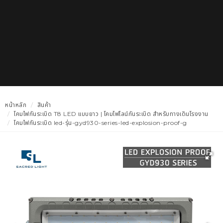
หน้าหลัก
สินค้า
โคมไฟกันระเบิด T8 LED แบบยาว | โคมไฟไลน์กันระเบิด สำหรับทางเดินโรงงาน
โคมไฟกันระเบิด led-รุ่น-gyd930-series-led-explosion-proof-g