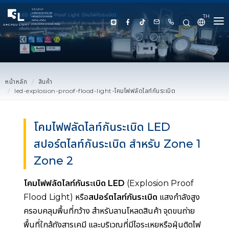
TH
HOME
ABOUT US
หน้าหลัก
สินค้า
led-explosion-proof-flood-light-โคมไฟฟลัดไลท์กันระเบิด
PRODUCT
SERVICE
โคมไฟฟลัดไลท์กันระเบิด LED
สปอร์ตไลท์กันระเบิด สำหรับ Zone 1
PROJECT REFERENCE
Zone 2
KNOWLEDGE
โคมไฟฟลัดไลท์กันระเบิด LED
(Explosion Proof
Flood Light) หรือ
สปอร์ตไลท์กันระเบิด
แสงกำลังสูง
CONTACT US
ครอบคลุมพื้นที่กว้าง สำหรับลานโหลดสินค้า จุดขนถ่าย
พื้นที่ใกล้ถังสารเคมี และบริเวณที่มีไอระเหยหรือฝุ่นติดไฟ
LUX CALCULATOR