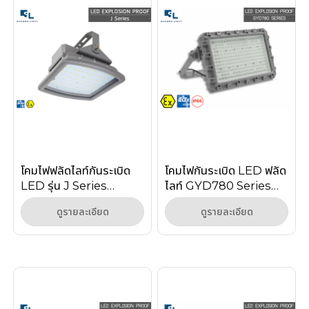
โคมไฟฟลัดไลท์กันระเบิด
โคมไฟกันระเบิด LED ฟลัด
LED รุ่น J Series
ไลท์ GYD780 Series
(ATEX/IECEx)
50W–150W สำหรับ
ดูรายละเอียด
ดูรายละเอียด
Zone 1 Zone 2