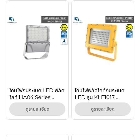
โคมไฟกันระเบิด LED ฟลัด
โคมไฟฟลัดไลท์กันระเบิด
ไลท์ HA04 Series
LED รุ่น KLE1017
150W–240W สำหรับ
Series (ATEX/IECEx)
ดูรายละเอียด
ดูรายละเอียด
Zone 1 Zone 2