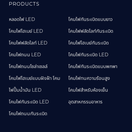
PRODUCTS
หลอดไฟ LED
โคมไฟกันระเบิดแบบยาว
โคมไฟไฮเบย์ LED
โคมไฟฟลัดไลท์กันระเบิด
โคมไฟฟลัดไลท์ LED
โคมไฟไฮเบย์กันระเบิด
โคมไฟถนน LED
โคมไฟกันระเบิด LED
โคมไฟถนนโซล่าเซลล์
โคมไฟกันระเบิดแบบพกพา
โคมไฟไฮเบย์แบบฝังฝ้า โคม
โคมไฟทนความร้อนสูง
ไฟปั๊มน้ำมัน LED
โคมไฟสำหรับห้องเย็น
โคมไฟกันระเบิด LED
อุตสาหกรรมอาหาร
โคมไฟถนนกันระเบิด