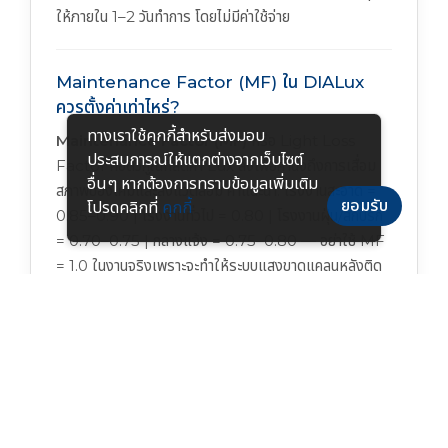
ให้ภายใน 1–2 วันทำการ โดยไม่มีค่าใช้จ่าย
Maintenance Factor (MF) ใน DIALux
ควรตั้งค่าเท่าไหร่?
ทางเราใช้คุกกี้สําหรับส่งมอบ
Maintenance Factor (MF)
หรือ Light Loss
ประสบการณ์ให้แตกต่างจากเว็บไซต์
Factor คือตัวคูณที่ลดค่า Lux ลงเพื่อคำนึงถึงการเสื่อม
อื่นๆ หากต้องการทราบข้อมูลเพิ่มเติม
สภาพของโคมและสิ่งแวดล้อม ค่าแนะนำ: โรงงานสะอาด =
ยอมรับ
โปรดคลิกที่
คุกกี้
0.85–0.90 | โรงงานทั่วไป = 0.80 | โรงงานฝุ่น/สกปรก
= 0.70–0.75 | กลางแจ้ง = 0.75–0.80 — อย่าใช้ MF
= 1.0 ในงานจริงเพราะจะทำให้ระบบแสงขาดแคลนหลังติด
ตั้งไปสักระยะ
DIALux รองรับระบบ DALI และ Smart
Lighting ในการออกแบบได้ไหม?
DIALux เป็นซอฟต์แวร์สำหรับ
คำนวณและออกแบบแสง
ไม่ใช่ซอฟต์แวร์ควบคุม — DIALux จะคำนวณ Lux