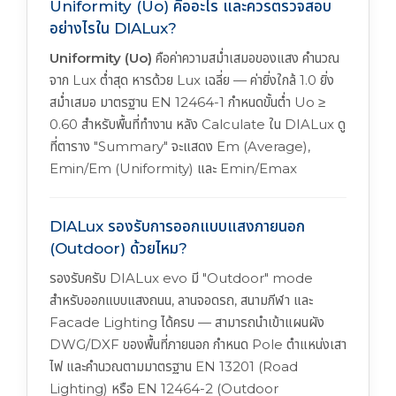
Uniformity (Uo) คืออะไร และควรตรวจสอบ
อย่างไรใน DIALux?
Uniformity (Uo)
คือค่าความสม่ำเสมอของแสง คำนวณ
จาก Lux ต่ำสุด หารด้วย Lux เฉลี่ย — ค่ายิ่งใกล้ 1.0 ยิ่ง
สม่ำเสมอ มาตรฐาน EN 12464-1 กำหนดขั้นต่ำ Uo ≥
0.60 สำหรับพื้นที่ทำงาน หลัง Calculate ใน DIALux ดู
ที่ตาราง "Summary" จะแสดง Em (Average),
Emin/Em (Uniformity) และ Emin/Emax
DIALux รองรับการออกแบบแสงภายนอก
(Outdoor) ด้วยไหม?
รองรับครับ DIALux evo มี "Outdoor" mode
สำหรับออกแบบแสงถนน, ลานจอดรถ, สนามกีฬา และ
Facade Lighting ได้ครบ — สามารถนำเข้าแผนผัง
DWG/DXF ของพื้นที่ภายนอก กำหนด Pole ตำแหน่งเสา
ไฟ และคำนวณตามมาตรฐาน EN 13201 (Road
Lighting) หรือ EN 12464-2 (Outdoor