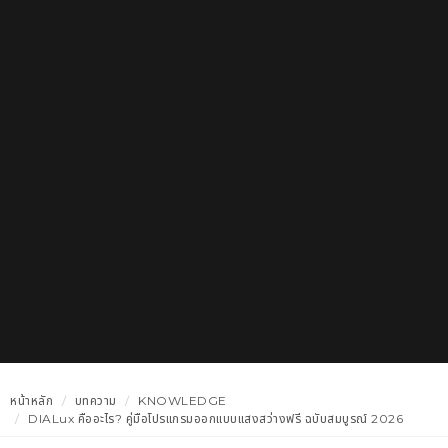
หน้าหลัก
บทความ
KNOWLEDGE
DIALux คืออะไร? คู่มือโปรแกรมออกแบบแสงสว่างฟรี ฉบับสมบูรณ์ 2026