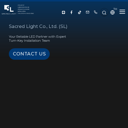
TH
HOME
Sacred Light Co., Ltd. (SL)
Your Reliable LED Partner with Expert
ABOUT US
Turn-Key Installation Team
CONTACT US
PRODUCT
SERVICE
PROJECT REFERENCE
KNOWLEDGE
CONTACT US
LUX CALCULATOR