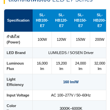
SL-
SL-
SL-
SL-
Specification
HB100-
HB120-
HB150-
HB200-
E7
E7
E7
E7
กำลังไฟ
100W
120W
150W
200W
(Power)
LED Brand
LUMILEDS / SOSEN Driver
Luminous
16,000
19,200
24,000
32,000
Flux
lm
lm
lm
lm
Light
160 lm/W
Efficiency
Input Voltage
AC 100–277V / 50–60Hz
Color
3000K–6000K