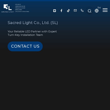
TH
HOME
Sacred Light Co., Ltd. (SL)
Your Reliable LED Partner with Expert
ABOUT US
Turn-Key Installation Team
CONTACT US
PRODUCT
SERVICE
PROJECT REFERENCE
KNOWLEDGE
CONTACT US
LUX CALCULATOR