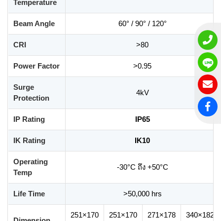
Temperature
Beam Angle
60° / 90° / 120°
CRI
>80
Power Factor
>0.95
Surge
4kV
Protection
IP Rating
IP65
IK Rating
IK10
Operating
-30°C ถึง +50°C
Temp
Life Time
>50,000 hrs
251×170
251×170
271×178
340×182
Dimension