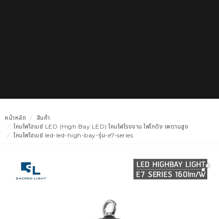
หน้าหลัก
สินค้า
โคมไฟไฮเบย์ LED (High Bay LED) โคมไฟโรงงาน ไฟโกดัง เพดานสูง
โคมไฟไฮเบย์ led-led-high-bay-รุ่น-e7-series