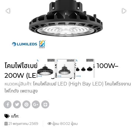
โคมไฟไฮเบย์ LED รุ่น E7 Series 100W–
200W (LED High Bay)
หมวดหมู่สินค้า:
โคมไฟไฮเบย์ LED (High Bay LED) โคมไฟโรงงาน
ไฟโกดัง เพดานสูง
แท็ก:
21 พฤษภาคม 2569
ผู้ชม 8002 ผู้ชม