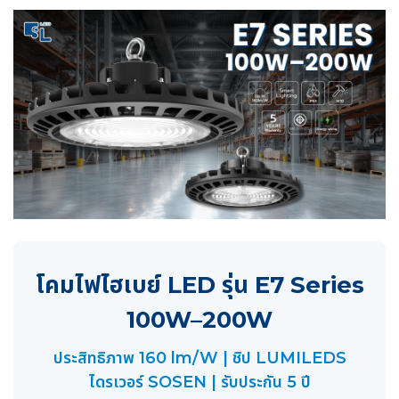
โคมไฟไฮเบย์ LED รุ่น E7 Series
100W–200W
ประสิทธิภาพ 160 lm/W | ชิป LUMILEDS
ไดรเวอร์ SOSEN | รับประกัน 5 ปี