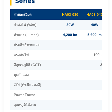
Series
รายละเอียด
HA03-030
HA03-040
กำลังไฟ (Watt)
30W
40W
ค่าแสง (Lumen)
4,200 lm
5,600 lm
ประสิทธิภาพแสง
แรงดันไฟ
100–277V /
สีอุณหภูมิสี (CCT)
3500K–
มุมลำแสง
CRI (ดัชนีแสดงสี)
Power Factor
อุณหภูมิใช้งาน
-40