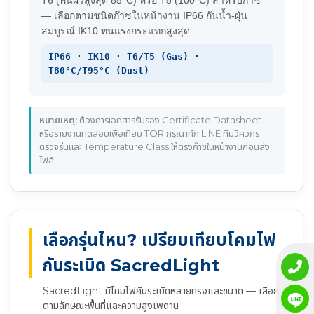
— เลือกตามชนิดก๊าซในหน้างาน IP66 กันน้ำ-ฝุ่น
สมบูรณ์ IK10 ทนแรงกระแทกสูงสุด
IP66 · IK10 · T6/T5 (Gas) ·
T80°C/T95°C (Dust)
หมายเหตุ:
ต้องการเอกสารรับรอง Certificate Datasheet
หรือรายงานทดสอบเพื่อเทียบ TOR กรุณาทัก LINE ทีมวิศวกร
ตรวจรุ่นและ Temperature Class ให้ตรงก๊าซในหน้างานก่อนส่ง
ไฟล์
เลือกรุ่นไหน? เปรียบเทียบโคมไฟ
กันระเบิด SacredLight
SacredLight มีโคมไฟกันระเบิดหลายทรงและขนาด — เลือก
ตามลักษณะพื้นที่และความสูงเพดาน