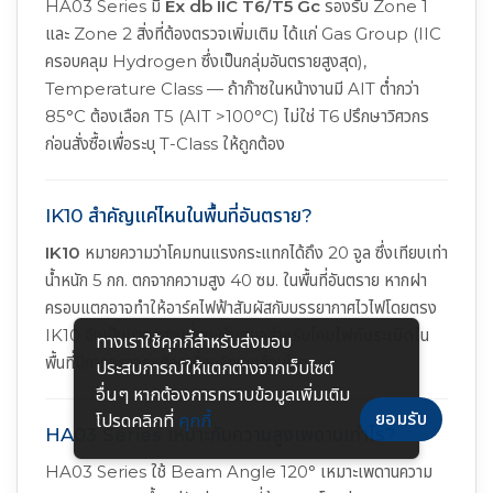
HA03 Series มี
Ex db IIC T6/T5 Gc
รองรับ Zone 1
และ Zone 2 สิ่งที่ต้องตรวจเพิ่มเติม ได้แก่ Gas Group (IIC
ครอบคลุม Hydrogen ซึ่งเป็นกลุ่มอันตรายสูงสุด),
Temperature Class — ถ้าก๊าซในหน้างานมี AIT ต่ำกว่า
85°C ต้องเลือก T5 (AIT >100°C) ไม่ใช่ T6 ปรึกษาวิศวกร
ก่อนสั่งซื้อเพื่อระบุ T-Class ให้ถูกต้อง
IK10 สำคัญแค่ไหนในพื้นที่อันตราย?
IK10
หมายความว่าโคมทนแรงกระแทกได้ถึง 20 จูล ซึ่งเทียบเท่า
น้ำหนัก 5 กก. ตกจากความสูง 40 ซม. ในพื้นที่อันตราย หากฝา
ครอบแตกอาจทำให้อาร์คไฟฟ้าสัมผัสกับบรรยากาศไวไฟโดยตรง
IK10 จึงเป็นมาตรฐานที่แนะนำเสมอสำหรับโคม
ไฟกันระเบิด
ใน
ทางเราใช้คุกกี้สําหรับส่งมอบ
พื้นที่มีการจราจรหรือเครื่องจักรเคลื่อนไหว
ประสบการณ์ให้แตกต่างจากเว็บไซต์
อื่นๆ หากต้องการทราบข้อมูลเพิ่มเติม
ยอมรับ
โปรดคลิกที่
คุกกี้
HA03 Series เหมาะกับความสูงเพดานเท่าไร?
HA03 Series ใช้ Beam Angle 120° เหมาะเพดานความ