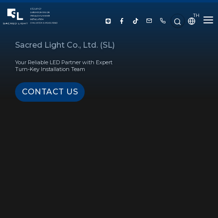
TH
HOME
Sacred Light Co., Ltd. (SL)
Your Reliable LED Partner with Expert
ABOUT US
Turn-Key Installation Team
CONTACT US
PRODUCT
SERVICE
PROJECT REFERENCE
KNOWLEDGE
CONTACT US
LUX CALCULATOR