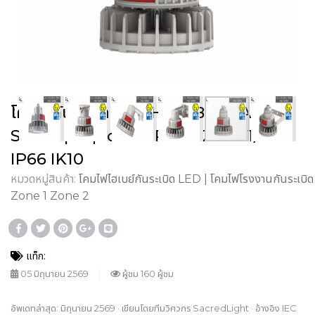
โคมไฟกันระเบิด LED High Bay HA03
Series | Explosion Proof Zone 1/2
IP66 IK10
หมวดหมู่สินค้า:
โคมไฟไฮเบย์กันระเบิด LED | โคมไฟโรงงานกันระเบิด
Zone 1 Zone 2
แท็ก:
05 มิถุนายน 2569
ผู้ชม 160 ผู้ชม
อัพเดทล่าสุด: มิถุนายน 2569 · เขียนโดยทีมวิศวกร SacredLight · อ้างอิง IEC