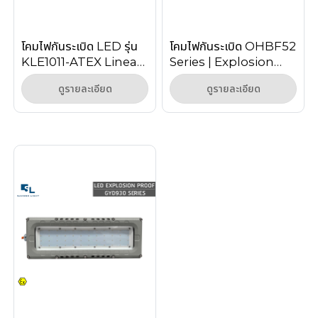
โคมไฟกันระเบิด LED รุ่น
โคมไฟกันระเบิด OHBF52
KLE1011-ATEX Linear
Series | Explosion
Light Zone 1/2 IP66
Proof Linear Light
ดูรายละเอียด
ดูรายละเอียด
IECEx
20W น้ำหนักเบา