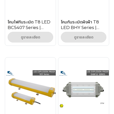
โคมไฟกันระเบิด T8 LED
โคมกันระเบิดฝังฝ้า T8
BC5407 Series |
LED BHY Series |
Explosion Proof
Recessed Explosion
ดูรายละเอียด
ดูรายละเอียด
Linear Light
Proof Zone 1/2
Interlock