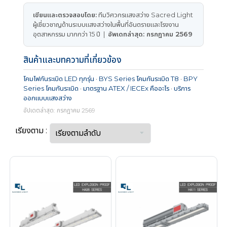
เขียนและตรวจสอบโดย:
ทีมวิศวกรแสงสว่าง Sacred Light
ผู้เชี่ยวชาญด้านระบบแสงสว่างในพื้นที่อันตรายและโรงงาน
อุตสาหกรรม มากกว่า 15 ปี |
อัพเดทล่าสุด: กรกฎาคม 2569
สินค้าและบทความที่เกี่ยวข้อง
โคมไฟกันระเบิด LED ทุกรุ่น
·
BYS Series โคมกันระเบิด T8
·
BPY
Series โคมกันระเบิด
·
มาตรฐาน ATEX / IECEx คืออะไร
·
บริการ
ออกแบบแสงสว่าง
อัปเดตล่าสุด: กรกฎาคม 2569
เรียงตาม :