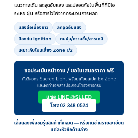
แนวทางเดิน ลดจุดอับแสง และปลอดภัยในพื้นที่ที่มีไอ
ระเหย ฝุ่น หรือสารไวไฟจากกระบวนการผลิต
แสงต่อเนื่องยาว
ลดจุดอับแสง
ป้องกัน Ignition
ทนฝุ่น/ความชื้น/สารเคมี
เหมาะกับโซนเสี่ยง Zone 1/2
ขอประเมินหน้างาน / ขอใบเสนอราคา ฟรี
ทีมวิศวกร Sacred Light พร้อมเทียบสเปค Ex Zone
และจัดทำเอกสารประกอบโครงการครบ
แชต LINE @SLLED
โทร 02-348-0524
เลื่อนลงเพื่อชมรุ่นสินค้าทั้งหมด — หรือกดอ่านรายละเอียด
แต่ละหัวข้อด้านล่าง