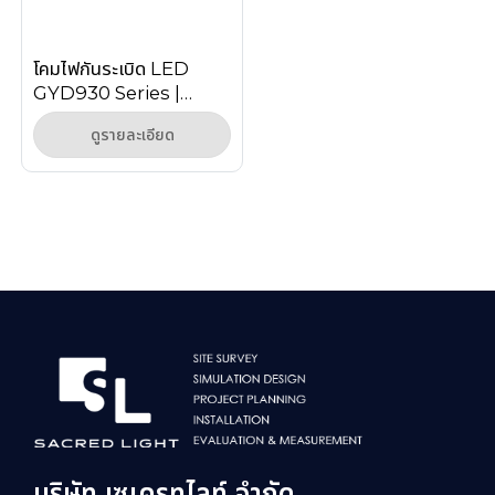
โคมไฟกันระเบิด LED
GYD930 Series |
Explosion Proof
ดูรายละเอียด
Linear Light Zone 1/2
บริษัท เซเครทไลท์ จำกัด