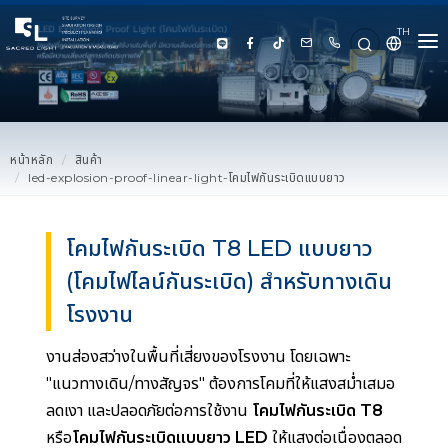
TH
HOME
ABOUT US
หน้าหลัก
สินค้า
led-explosion-proof-linear-light-โคมไฟกันระเบิดแบบยาว
PRODUCT
SERVICE
โคมไฟกันระเบิด T8 LED แบบยาว
(โคมไฟไลน์กันระเบิด) สำหรับทางเดิน
PROJECT REFERENCE
โรงงาน
KNOWLEDGE
งานส่องสว่างในพื้นที่เสี่ยงของโรงงาน โดยเฉพาะ
"แนวทางเดิน/ทางสัญจร" ต้องการโคมที่ให้แสงสม่ำเสมอ
CONTACT US
ลดเงา และปลอดภัยต่อการใช้งาน
โคมไฟกันระเบิด T8
หรือ
โคมไฟกันระเบิดแบบยาว LED
ให้แสงต่อเนื่องตลอด
LUX CALCULATOR