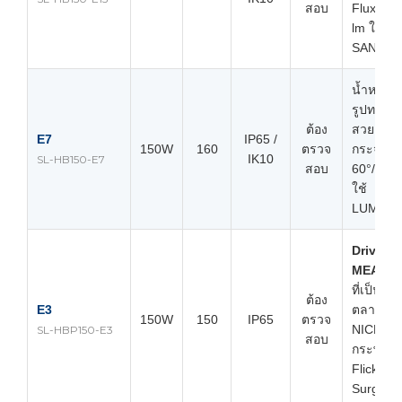
สอบ
Flux 30,
lm ใช้ชิป
SANAN 
น้ำหนักเ
รูปทรง
ต้อง
สวยงาม, 
E7
IP65 /
150W
160
ตรวจ
กระจาย
IK10
SL-HB150-E7
สอบ
60°/90°/
ใช้
LUMILE
Driver
MEANW
ที่เป็นที่
ต้อง
E3
ตลาด, L
150W
150
IP65
ตรวจ
NICHIA, 
SL-HBP150-E3
สอบ
กระพริบ 
Flicker),
Surge 4