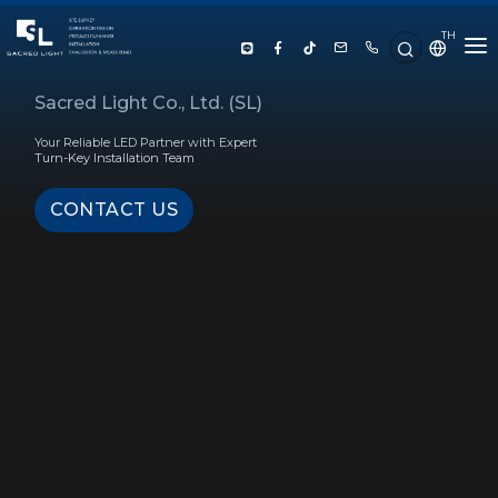
TH
HOME
Sacred Light Co., Ltd. (SL)
Your Reliable LED Partner with Expert
ABOUT US
Turn-Key Installation Team
CONTACT US
PRODUCT
SERVICE
PROJECT REFERENCE
KNOWLEDGE
CONTACT US
LUX CALCULATOR