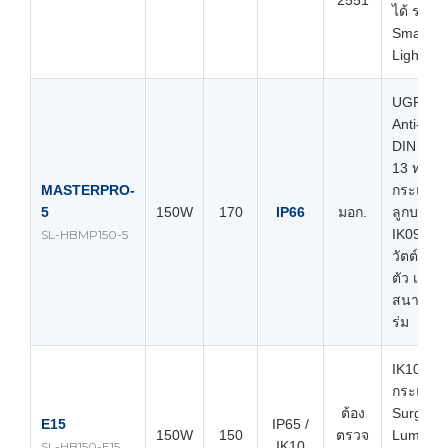
2551
ได้ รองรั
Smart
Lighting
UGR<19
Anti-Glar
DIN 577
13 ทนแร
MASTERPRO-
กระแทก
5
150W
170
IP66
มอก.
ลูกบอล, 
IK09, ปร
SL-HBMP150-5
วัตต์+สี
ตัว เหมา
สนามกีฬ
ร่ม
IK10 ทน
กระแทกสู
ต้อง
Surge 6k
E15
IP65 /
150W
150
ตรวจ
Luminou
IK10
SL-HB150-E15