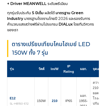
+ Driver MEANWELL
ระดับพรีเมียม
ทุกรุ่นรับประกัน
5 ปีเต็ม
ผลิตได้
มาตรฐาน Green
Industry
มาตรฐานโรงงานไทยปี 2026 และรองรับการ
คำนวณแสงสว่างฟรีผ่านโปรแกรม
DIALux
โดยทีมวิศวกร
ของเรา
ตารางเปรียบเทียบโคมไฮเบย์ LED
150W ทั้ง 7 รุ่น
IP
รุ่น
วัตต์
lm/W
มอก.
จุดเด่น
Rating
สว่างสูงส
210 lm/W
ยอดนิยม
มอก.
E12
โรงงานทั
150W
210
IP65
1955-
ปรับวัตต์
SL-HB150-E12