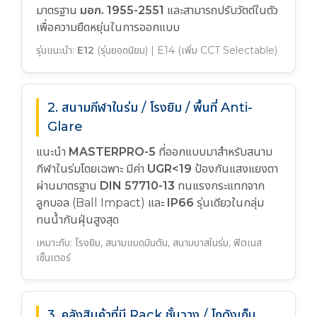
มาตรฐาน
มอก. 1955-2551
และสามารถปรับวัตต์ในตัว
เพื่อความยืดหยุ่นในการออกแบบ
รุ่นแนะนำ:
E12
(รุ่นยอดนิยม) | E14 (เพิ่ม CCT Selectable)
2. สนามกีฬาในร่ม / โรงยิม / พื้นที่ Anti-
Glare
แนะนำ
MASTERPRO-5
ที่ออกแบบมาสำหรับสนาม
กีฬาในร่มโดยเฉพาะ มีค่า
UGR<19
ป้องกันแสงแยงตา
ผ่านมาตรฐาน
DIN 57710-13
ทนแรงกระแทกจาก
ลูกบอล (Ball Impact) และ
IP66
รุ่นเดียวในกลุ่ม
ทนน้ำกันฝุ่นสูงสุด
เหมาะกับ: โรงยิม, สนามแบดมินตัน, สนามบาสในร่ม, ฟิตเนส
เซ็นเตอร์
3. คลังสินค้าที่มี Rack ชั้นวาง / โกดังเก็บ