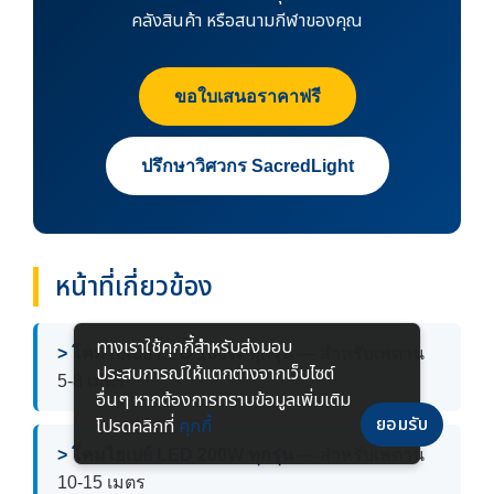
คลังสินค้า หรือสนามกีฬาของคุณ
ขอใบเสนอราคาฟรี
ปรึกษาวิศวกร SacredLight
หน้าที่เกี่ยวข้อง
ทางเราใช้คุกกี้สําหรับส่งมอบ
> โคมไฮเบย์ LED 100W ทุกรุ่น
— สำหรับเพดาน
ประสบการณ์ให้แตกต่างจากเว็บไซต์
5-8 เมตร
อื่นๆ หากต้องการทราบข้อมูลเพิ่มเติม
ยอมรับ
โปรดคลิกที่
คุกกี้
> โคมไฮเบย์ LED 200W ทุกรุ่น
— สำหรับเพดาน
10-15 เมตร