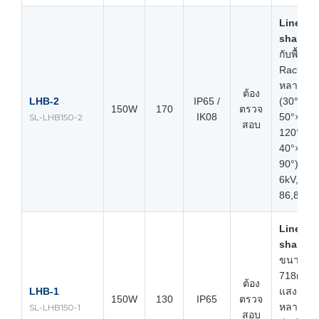
Linear
shape
เ
กับพื้นที่ที่
Rack, มุ
หลากหล
ต้อง
LHB-2
IP65 /
(30°×70°
150W
170
ตรวจ
IK08
50°×90°,
SL-LHB150-2
สอบ
120°,
40°×120
90°), Su
6kV, L80
86,800 
Linear
shape
,
ขนาดยา
718mm, 
ต้อง
LHB-1
แสงเลือก
150W
130
IP65
ตรวจ
หลายแบ
SL-LHB150-1
สอบ