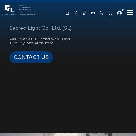
TH
HOME
Sacred Light Co., Ltd. (SL)
Your Reliable LED Partner with Expert
ABOUT US
Turn-Key Installation Team
CONTACT US
PRODUCT
SERVICE
PROJECT REFERENCE
KNOWLEDGE
CONTACT US
LUX CALCULATOR