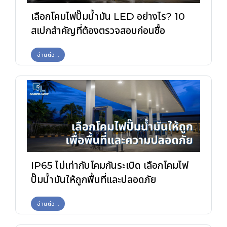
เลือกโคมไฟปั๊มน้ำมัน LED อย่างไร? 10
สเปกสำคัญที่ต้องตรวจสอบก่อนซื้อ
อ่านต่อ...
IP65 ไม่เท่ากับโคมกันระเบิด เลือกโคมไฟ
ปั๊มน้ำมันให้ถูกพื้นที่และปลอดภัย
อ่านต่อ...