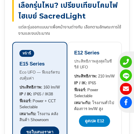
เลือกรุ่นไหน? เปรียบเทียบโคมไฟ
ไฮเบย์ SacredLight
แต่ละรุ่นออกแบบมาเพื่อหน้างานต่างกัน เลือกตามลักษณะการใช้
งานและงบประมาณ
E12 Series
หน้านี้
ประสิทธิภาพสูงสุดในซี
E15 Series
รีส์ UFO
Eco UFO — ฟีเจอร์ครบ
ประสิทธิภาพ:
210 lm/W
งบคุ้มค่า
IP / IK:
IP65
ประสิทธิภาพ:
160 lm/W
ฟีเจอร์:
Power
IP / IK:
IP65 / IK08
Selectable
ฟีเจอร์:
Power + CCT
เหมาะกับ:
โรงงานทั่วไป
Selectable
ต้องการ lm/W สูง
เหมาะกับ:
โรงงาน คลัง
สินค้า Showroom
ดูสเปค E12
ขอใบเสนอราคา