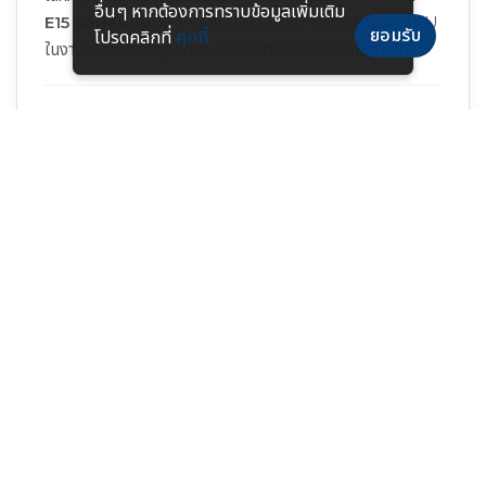
อื่นๆ หากต้องการทราบข้อมูลเพิ่มเติม
E15 Series
ปรับได้ 3 ระดับ (100 / 80 / 60%) ช่วยลด SKU
ยอมรับ
โปรดคลิกที่
คุกกี้
ในงานโครงการ ซื้อรุ่นเดียวแต่ปรับวัตต์ตามโซนการใช้งานได้
E15 แตกต่างจาก E12 และ E14 อย่างไร?
E15 Series
เป็นรุ่น Eco UFO มี Power + CCT
Selectable และ IK08 ส่วน
E12 Series
เน้นประสิทธิภาพ
สูงกว่าที่ 210 lm/W แต่ไม่มี CCT Selectable ขณะที่
E14
Series
ฟีเจอร์ใกล้เคียงกัน สอบถามเพื่อเปรียบเทียบสเปคและ
ราคาได้ทาง LINE
ต้องใช้โคมกี่ดวงสำหรับโรงงานหรือคลังสินค้า?
จำนวนโคมขึ้นกับความสูงเพดาน ค่า Lux ที่ต้องการ และมุม
กระจายแสงที่เลือก ตัวอย่างเช่น ใช้ E15 150W (24,000 lm)
มุม 85° ที่เพดาน 8 เมตร ห่างกัน 6x6 เมตร ได้ค่า Lux เฉลี่ย
ประมาณ 200–300 Lux ที่ระดับพื้น ทีมวิศวกร SacredLight
ทำ Lighting Simulation ให้ฟรีสำหรับงานโครงการ