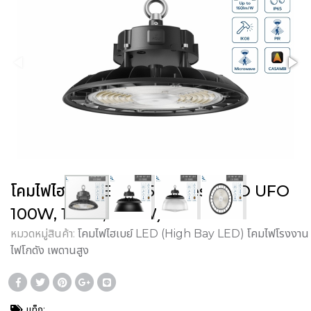
โคมไฟไฮเบย์ LED E15 Series (ECO UFO
100W, 150W, 200W)
หมวดหมู่สินค้า:
โคมไฟไฮเบย์ LED (High Bay LED) โคมไฟโรงงาน
ไฟโกดัง เพดานสูง
แท็ก: