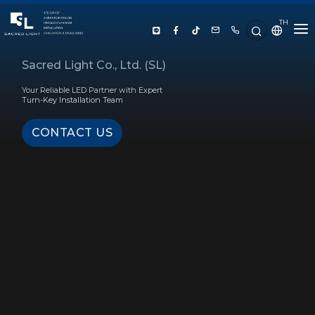
TH
HOME
Sacred Light Co., Ltd. (SL)
Your Reliable LED Partner with Expert
ABOUT US
Turn-Key Installation Team
CONTACT US
PRODUCT
SERVICE
PROJECT REFERENCE
KNOWLEDGE
CONTACT US
LUX CALCULATOR