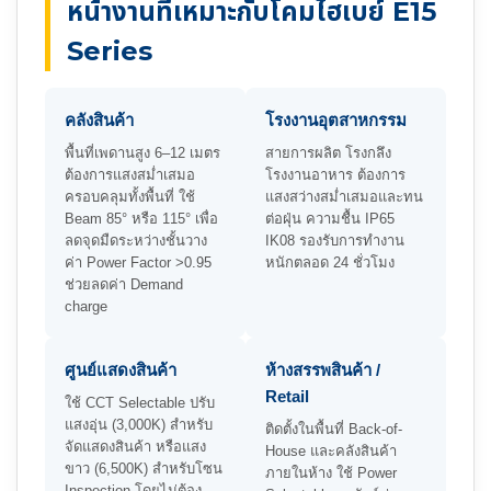
หน้างานที่เหมาะกับโคมไฮเบย์ E15
Series
คลังสินค้า
โรงงานอุตสาหกรรม
พื้นที่เพดานสูง 6–12 เมตร
สายการผลิต โรงกลึง
ต้องการแสงสม่ำเสมอ
โรงงานอาหาร ต้องการ
ครอบคลุมทั้งพื้นที่ ใช้
แสงสว่างสม่ำเสมอและทน
Beam 85° หรือ 115° เพื่อ
ต่อฝุ่น ความชื้น IP65
ลดจุดมืดระหว่างชั้นวาง
IK08 รองรับการทำงาน
ค่า Power Factor >0.95
หนักตลอด 24 ชั่วโมง
ช่วยลดค่า Demand
charge
ศูนย์แสดงสินค้า
ห้างสรรพสินค้า /
Retail
ใช้ CCT Selectable ปรับ
แสงอุ่น (3,000K) สำหรับ
ติดตั้งในพื้นที่ Back-of-
จัดแสดงสินค้า หรือแสง
House และคลังสินค้า
ขาว (6,500K) สำหรับโซน
ภายในห้าง ใช้ Power
Inspection โดยไม่ต้อง