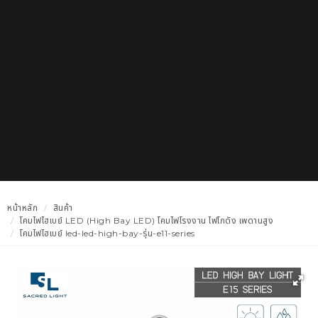
หน้าหลัก
สินค้า
โคมไฟไฮเบย์ LED (High Bay LED) โคมไฟโรงงาน ไฟโกดัง เพดานสูง
โคมไฟไฮเบย์ led-led-high-bay-รุ่น-e11-series