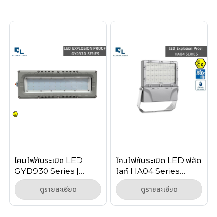
โคมไฟกันระเบิด LED
โคมไฟกันระเบิด LED ฟลัด
GYD930 Series |
ไลท์ HA04 Series
Explosion Proof
150W–240W สำหรับ
ดูรายละเอียด
ดูรายละเอียด
Linear Light Zone 1/2
Zone 1 Zone 2