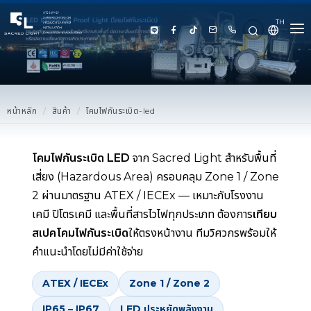
TH
HOME
ABOUT US
หน้าหลัก
สินค้า
โคมไฟกันระเบิด-led
PRODUCT
โคมไฟกันระเบิด LED
จาก Sacred Light สำหรับพื้นที่
SERVICE
เสี่ยง (Hazardous Area) ครอบคลุม Zone 1 / Zone
2 ผ่านมาตรฐาน ATEX / IECEx — เหมาะกับโรงงาน
PROJECT REFERENCE
เคมี ปิโตรเคมี และพื้นที่สารไวไฟทุกประเภท ต้องการ
เทียบ
สเปคโคมไฟกันระเบิด
ให้ตรงหน้างาน ทีมวิศวกรพร้อมให้
KNOWLEDGE
คำแนะนำโดยไม่มีค่าใช้จ่าย
CONTACT US
ATEX / IECEx
Zone 1 / Zone 2
LUX CALCULATOR
IP65 – IP67
LED ประหยัดพลังงาน