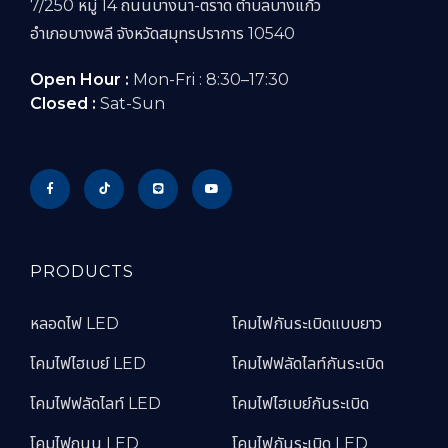
7/250 หมู่ 14 ถนนบางนา-ตราด ตำบลบางแก้ว
อำเภอบางพลี จังหวัดสมุทรปราการ 10540
Open Hour :
Mon-Fri : 8:30–17:30
Closed :
Sat-Sun
PRODUCTS
หลอดไฟ LED
โคมไฟกันระเบิดแบบยาว
โคมไฟไฮเบย์ LED
โคมไฟฟลัดไลท์กันระเบิด
โคมไฟฟลัดไลท์ LED
โคมไฟไฮเบย์กันระเบิด
โคมไฟถนน LED
โคมไฟกันระเบิด LED