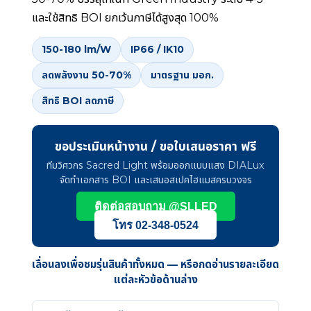
และใช้สิทธิ BOI ยกเว้นภาษีได้สูงสุด 100%
150-180 lm/W
IP66 / IK10
ลดพลังงาน 50-70%
มาตรฐาน มอก.
สิทธิ BOI ลดภาษี
ขอประเมินหน้างาน / ขอใบเสนอราคา ฟรี
ทีมวิศวกร Sacred Light พร้อมออกแบบแสง DIALux
จัดทำเอกสาร BOI และเสนอสเปคไฮแมสครบวงจร
ติดต่อสอบถาม @SLLED
โทร 02-348-0524
เลื่อนลงเพื่อชมรุ่นสินค้าทั้งหมด — หรือกดอ่านรายละเอียด
แต่ละหัวข้อด้านล่าง