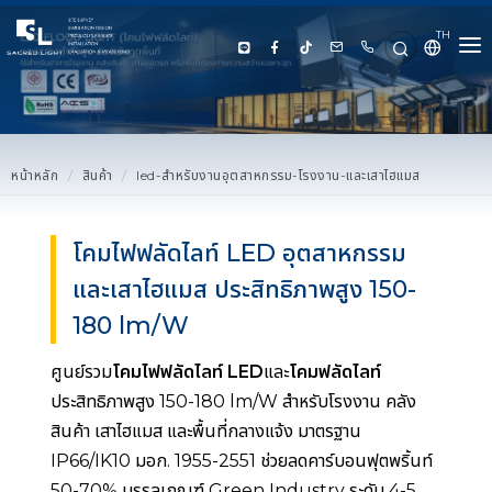
TH
HOME
ABOUT US
หน้าหลัก
สินค้า
led-สำหรับงานอุตสาหกรรม-โรงงาน-และเสาไฮแมส
PRODUCT
โคมไฟฟลัดไลท์ LED อุตสาหกรรม
SERVICE
และเสาไฮแมส ประสิทธิภาพสูง 150-
PROJECT REFERENCE
180 lm/W
ศูนย์รวม
โคมไฟฟลัดไลท์ LED
และ
โคมฟลัดไลท์
KNOWLEDGE
ประสิทธิภาพสูง 150-180 lm/W สำหรับโรงงาน คลัง
CONTACT US
สินค้า เสาไฮแมส และพื้นที่กลางแจ้ง มาตรฐาน
IP66/IK10 มอก. 1955-2551 ช่วยลดคาร์บอนฟุตพริ้นท์
LUX CALCULATOR
50-70% บรรลุเกณฑ์ Green Industry ระดับ 4-5