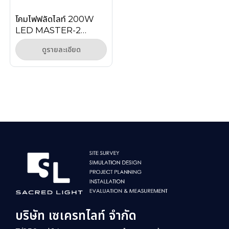
โคมไฟฟลัดไลท์ 200W
LED MASTER-2
Series สว่างระดับโลก ทน
ดูรายละเอียด
พายุระดับ 17
บริษัท เซเครทไลท์ จำกัด