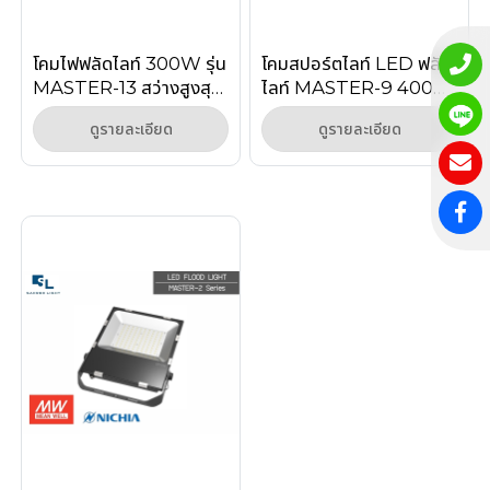
โคมไฟฟลัดไลท์ 300W รุ่น
โคมสปอร์ตไลท์ LED ฟลัด
MASTER-13 สว่างสูงสุด
ไลท์ MASTER-9 400W
160lm/W ประหยัดไฟตัว
สว่าง 60,000 lm เลนส์
ดูรายละเอียด
ดูรายละเอียด
ท็อปเพื่อโรงงานยุค 2026
อสมมาตร IP66
| SacredLight