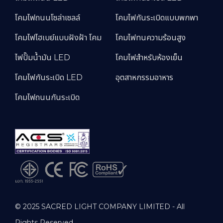
โคมไฟถนนโซล่าเซลล์
โคมไฟกันระเบิดแบบพกพา
โคมไฟไฮเบย์แบบฝังฝ้า โคม
โคมไฟทนความร้อนสูง
ไฟปั๊มน้ำมัน LED
โคมไฟสำหรับห้องเย็น
โคมไฟกันระเบิด LED
อุตสาหกรรมอาหาร
โคมไฟถนนกันระเบิด
© 2025 SACRED LIGHT COMPANY LIMITED - All
Rights Reserved.